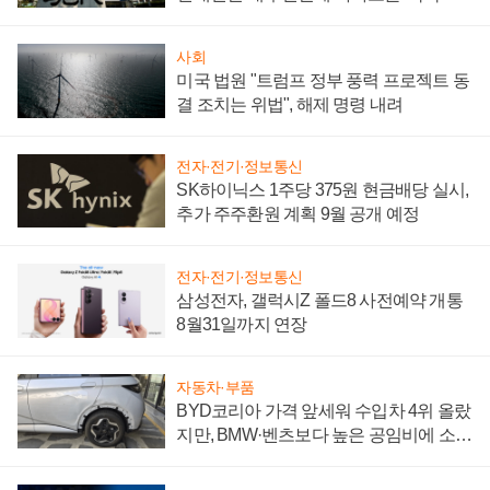
시간'
사회
미국 법원 "트럼프 정부 풍력 프로젝트 동
결 조치는 위법", 해제 명령 내려
전자·전기·정보통신
SK하이닉스 1주당 375원 현금배당 실시,
추가 주주환원 계획 9월 공개 예정
전자·전기·정보통신
삼성전자, 갤럭시Z 폴드8 사전예약 개통
8월31일까지 연장
자동차·부품
BYD코리아 가격 앞세워 수입차 4위 올랐
지만, BMW·벤츠보다 높은 공임비에 소비
자 불만 폭발