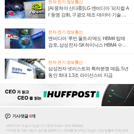
전자·전기·정보통신
[AI 뭉쳐야 산다⑧] LG·엔비디아 '피지컬 A
I' 동맹 강화, 구광모 제조·데이터·기술 결
집해 종합 로보틱스 기업으로
전자·전기·정보통신
엔비디아 '루빈 울트라'에도 HBM4 탑재
검토, 삼성전자·SK하이닉스 HBM4 수율
에 주도권 갈린다
전자·전기·정보통신
삼성전자 넷리스트와 특허분쟁 매듭, 5년
동안 최대 1.3조 라이선스비 지급
기사댓글
0
개
200자까지 쓰실 수 있습니다. (현재 0 byte / 최대 400byte)
저작권 등 다른 사람의 권리를 침해하거나 명예를 훼손하는 댓글은 관련 법률에 의해 제재