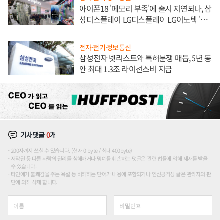
아이폰18 '메모리 부족'에 출시 지연되나, 삼
성디스플레이 LG디스플레이 LG이노텍 '탈
애플' 수익 다각화 속도
전자·전기·정보통신
삼성전자 넷리스트와 특허분쟁 매듭, 5년 동
안 최대 1.3조 라이선스비 지급
기사댓글
0
개
200자까지 쓰실 수 있습니다. (현재 0 byte / 최대 400byte)
저작권 등 다른 사람의 권리를 침해하거나 명예를 훼손하는 댓글은 관련 법률에 의해 제재를 받을
수 있습니다.
타인에게 불쾌감을 주는 욕설 등 비하하는 단어가 내용에 포함되거나 인신공격성 글은 관리자의 판
단에 의해 삭제 합니다.