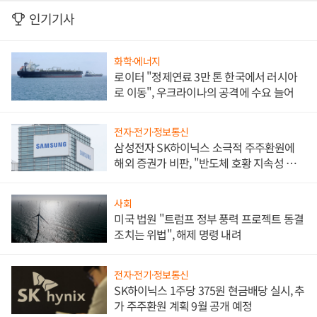
인기기사
화학·에너지
로이터 "정제연료 3만 톤 한국에서 러시아
로 이동", 우크라이나의 공격에 수요 늘어
전자·전기·정보통신
삼성전자 SK하이닉스 소극적 주주환원에
해외 증권가 비판, "반도체 호황 지속성 의
문"
사회
미국 법원 "트럼프 정부 풍력 프로젝트 동결
조치는 위법", 해제 명령 내려
전자·전기·정보통신
SK하이닉스 1주당 375원 현금배당 실시, 추
가 주주환원 계획 9월 공개 예정