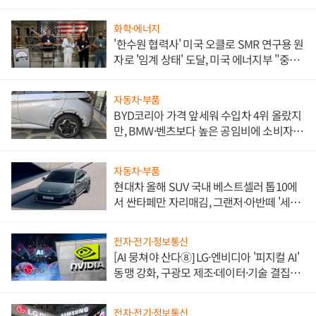
화학·에너지
'한수원 협력사' 미국 오클로 SMR 연구용 원
자로 '임계 상태' 도달, 미국 에너지부 "중요
한 이정표"
자동차·부품
BYD코리아 가격 앞세워 수입차 4위 올랐지
만, BMW·벤츠보다 높은 공임비에 소비자
불만 폭발
자동차·부품
현대차 올해 SUV 국내 베스트셀러 톱10에
서 싼타페만 자리매김, 그랜저·아반떼 '세단
쌍끌이'로 내수 방어
전자·전기·정보통신
[AI 뭉쳐야 산다⑧] LG·엔비디아 '피지컬 AI'
동맹 강화, 구광모 제조·데이터·기술 결집
해 종합 로보틱스 기업으로
전자·전기·정보통신