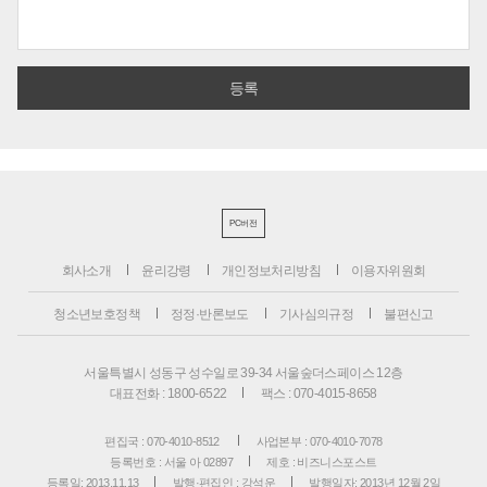
PC버전
회사소개
윤리강령
개인정보처리방침
이용자위원회
청소년보호정책
정정·반론보도
기사심의규정
불편신고
서울특별시 성동구 성수일로 39-34 서울숲더스페이스 12층
대표전화 : 1800-6522
팩스 : 070-4015-8658
편집국 : 070-4010-8512
사업본부 : 070-4010-7078
등록번호 : 서울 아 02897
제호 : 비즈니스포스트
등록일: 2013.11.13
발행·편집인 : 강석운
발행일자: 2013년 12월 2일