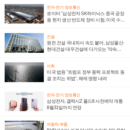
전자·전기·정보통신
로이터 "삼성전자 SK하이닉스 중국 공장
용 현지 생산 반도체 장비 시험, 미국 수출
통제 대비"
건설
원전 건설 국내외서 속도 붙어, 삼성물산·
현대건설·대우건설에 다가오는 '약속의
시간'
사회
미국 법원 "트럼프 정부 풍력 프로젝트 동
결 조치는 위법", 해제 명령 내려
전자·전기·정보통신
삼성전자, 갤럭시Z 폴드8 사전예약 개통
8월31일까지 연장
자동차·부품