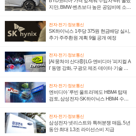
BYD코리아 가격 앞세워 수입차 4위 올랐
지만, BMW·벤츠보다 높은 공임비에 소비
자 불만 폭발
전자·전기·정보통신
SK하이닉스 1주당 375원 현금배당 실시,
추가 주주환원 계획 9월 공개 예정
전자·전기·정보통신
[AI 뭉쳐야 산다⑧] LG·엔비디아 '피지컬 A
I' 동맹 강화, 구광모 제조·데이터·기술 결
집해 종합 로보틱스 기업으로
전자·전기·정보통신
엔비디아 '루빈 울트라'에도 HBM4 탑재
검토, 삼성전자·SK하이닉스 HBM4 수율
에 주도권 갈린다
전자·전기·정보통신
삼성전자 넷리스트와 특허분쟁 매듭, 5년
동안 최대 1.3조 라이선스비 지급