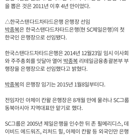
을 뽑은 것은 2011년 이후 4년 만이었다.
△한국스탠다드차타드은행 은행장 선임
박종복
은 한국스탠다드차타드은행(현 SC제일은행)의 첫
한국인 은행장으로 선임됐다.
한국스탠다드차타드은행은 2014년 12월23일 임시 이사회
와 주주총회를 잇달아 열어
박종복
리테일금융총괄본부 부
행장을 은행장으로 선임했다고 밝혔다.
박종복
의 은행장 임기는 2015년 1월8일부터다.
전임자인 아제이 칸왈 은행장은 8개월 만에 물러나 SC그룹
동북아시아 지역대표만 맡기로 했다.
SC그룹은 2005년 제일은행을 인수한 뒤 존 필메리디스, 데
이비드 에드워즈, 리처드 힐, 아제이 칸왈 등 외국인만 은행