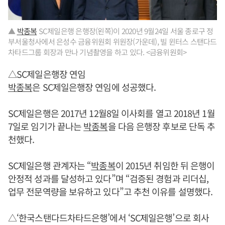
▲
박종복
SC제일은행 은행장(왼쪽)이 2020년 9월24일 서울 종로구 정
부서울청사에서 은성수 금융위원회 위원장(가운데), 빌 윈터스 스탠다드
차타드그룹 회장과 만나 기념촬영을 하고 있다. <금융위원회>
△SC제일은행장 연임
박종복
은 SC제일은행장 연임에 성공했다.
SC제일은행은 2017년 12월8일 이사회를 열고 2018년 1월
7일로 임기가 끝나는
박종복
을 다음 은행장 후보로 단독 추
천했다.
SC제일은행 관계자는 “
박종복
이 2015년 취임한 뒤 은행이
안정적 성과를 달성하고 있다”며 “검증된 경험과 리더십,
업무 전문역량을 보유하고 있다”고 추천 이유를 설명했다.
△‘한국스탠다드차타드은행’에서 ‘SC제일은행’으로 회사