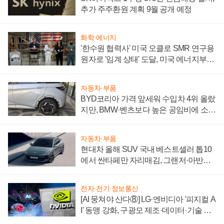
추가 주주환원 계획 9월 공개 예정
화학·에너지
'한수원 협력사' 미국 오클로 SMR 연구용
원자로 '임계 상태' 도달, 미국 에너지부
"중요한 이정표"
자동차·부품
BYD코리아 가격 앞세워 수입차 4위 올랐
지만, BMW·벤츠보다 높은 공임비에 소비
자 불만 폭발
자동차·부품
현대차 올해 SUV 국내 베스트셀러 톱10
에서 싼타페만 자리매김, 그랜저·아반떼
'세단 쌍끌이'로 내수 방어
전자·전기·정보통신
[AI 뭉쳐야 산다⑧] LG·엔비디아 '피지컬 A
I' 동맹 강화, 구광모 제조·데이터·기술 결
집해 종합 로보틱스 기업으로