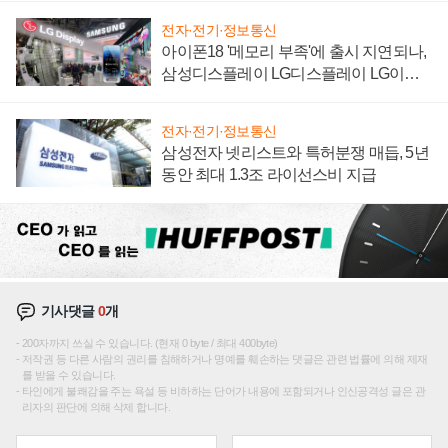
전자·전기·정보통신
아이폰18 '메모리 부족'에 출시 지연되나,
삼성디스플레이 LG디스플레이 LG이노
텍 '탈애플' 수익 다각화 속도
전자·전기·정보통신
삼성전자 넷리스트와 특허분쟁 매듭, 5년
동안 최대 1.3조 라이선스비 지급
기사댓글
0
개
200자까지 쓰실 수 있습니다. (현재 0 byte / 최대 400byte)
저작권 등 다른 사람의 권리를 침해하거나 명예를 훼손하는 댓글은 관련 법률에 의해 제재
를 받을 수 있습니다.
타인에게 불쾌감을 주는 욕설 등 비하하는 단어가 내용에 포함되거나 인신공격성 글은 관
리자의 판단에 의해 삭제 합니다.