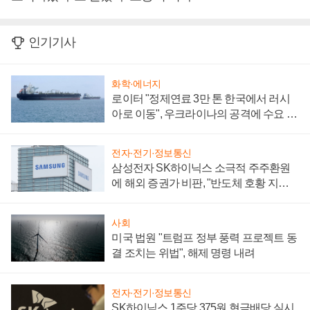
인기기사
화학·에너지
로이터 "정제연료 3만 톤 한국에서 러시
아로 이동", 우크라이나의 공격에 수요 늘
어
전자·전기·정보통신
삼성전자 SK하이닉스 소극적 주주환원
에 해외 증권가 비판, "반도체 호황 지속
성 의문"
사회
미국 법원 "트럼프 정부 풍력 프로젝트 동
결 조치는 위법", 해제 명령 내려
전자·전기·정보통신
SK하이닉스 1주당 375원 현금배당 실시,