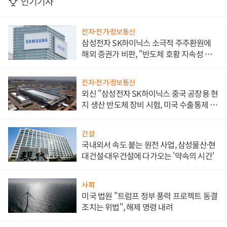
인기기사
전자·전기·정보통신
삼성전자 SK하이닉스 소극적 주주환원에
해외 증권가 비판, "반도체 호황 지속성 의
문"
전자·전기·정보통신
외신 "삼성전자 SK하이닉스 중국 공장용 현
지 생산 반도체 장비 시험, 미국 수출통제 대
비"
건설
국내외서 속도 붙는 원전 사업, 삼성물산·현
대건설·대우건설에 다가오는 '약속의 시간'
사회
미국 법원 "트럼프 정부 풍력 프로젝트 동결
조치는 위법", 해제 명령 내려