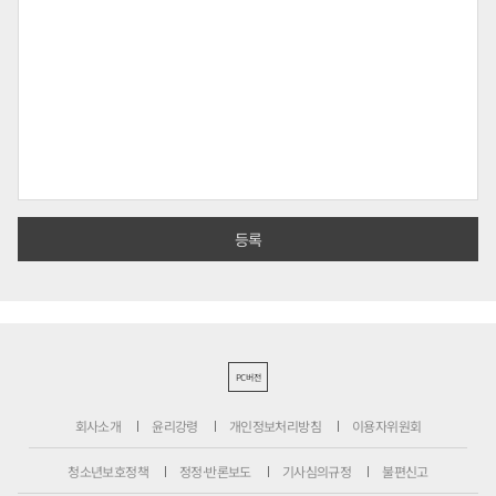
PC버전
회사소개
윤리강령
개인정보처리방침
이용자위원회
청소년보호정책
정정·반론보도
기사심의규정
불편신고