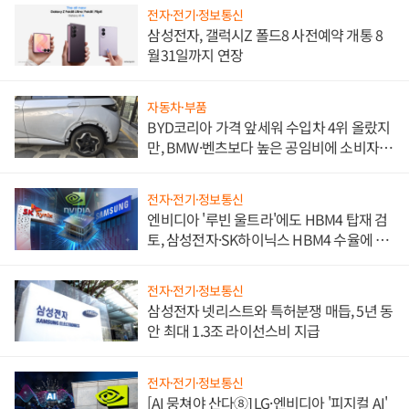
전자·전기·정보통신
삼성전자, 갤럭시Z 폴드8 사전예약 개통 8
월31일까지 연장
자동차·부품
BYD코리아 가격 앞세워 수입차 4위 올랐지
만, BMW·벤츠보다 높은 공임비에 소비자
불만 폭발
전자·전기·정보통신
엔비디아 '루빈 울트라'에도 HBM4 탑재 검
토, 삼성전자·SK하이닉스 HBM4 수율에 주
도권 갈린다
전자·전기·정보통신
삼성전자 넷리스트와 특허분쟁 매듭, 5년 동
안 최대 1.3조 라이선스비 지급
전자·전기·정보통신
[AI 뭉쳐야 산다⑧] LG·엔비디아 '피지컬 AI'