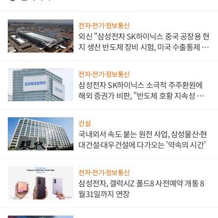
전자·전기·정보통신
외신 "삼성전자 SK하이닉스 중국 공장용 현
지 생산 반도체 장비 시험, 미국 수출통제 대
비"
전자·전기·정보통신
삼성전자 SK하이닉스 소극적 주주환원에
해외 증권가 비판, "반도체 호황 지속성 의
문"
건설
국내외서 속도 붙는 원전 사업, 삼성물산·현
대건설·대우건설에 다가오는 '약속의 시간'
전자·전기·정보통신
삼성전자, 갤럭시Z 폴드8 사전예약 개통 8
월31일까지 연장