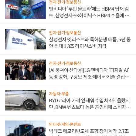
전자·전기·정보통신
엔비디아 '루빈 울트라'에도 HBM4 탑재 검
토, 삼성전자·SK하이닉스 HBM4 수율에 주
도권 갈린다
전자·전기·정보통신
삼성전자 넷리스트와 특허분쟁 매듭, 5년 동
안 최대 1.3조 라이선스비 지급
전자·전기·정보통신
[AI 뭉쳐야 산다⑧] LG·엔비디아 '피지컬 AI'
동맹 강화, 구광모 제조·데이터·기술 결집
해 종합 로보틱스 기업으로
자동차·부품
BYD코리아 가격 앞세워 수입차 4위 올랐지
만, BMW·벤츠보다 높은 공임비에 소비자
불만 폭발
인터넷·게임·콘텐츠
빅테크 메모리반도체 포함 장기계약 '2.7조