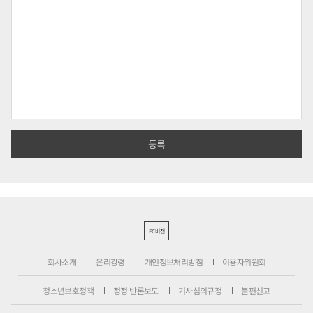
PC버전
회사소개
윤리강령
개인정보처리방침
이용자위원회
청소년보호정책
정정·반론보도
기사심의규정
불편신고