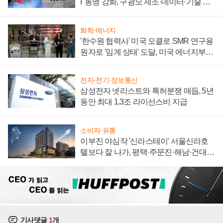
I' 동맹 강화, 구광모 제조·데이터·기술 결
집해 종합 로보틱스 기업으로
화학·에너지
'한수원 협력사' 미국 오클로 SMR 연구용
원자로 '임계 상태' 도달, 미국 에너지부
"중요한 이정표"
전자·전기·정보통신
삼성전자 넷리스트와 특허분쟁 매듭, 5년
동안 최대 1.3조 라이선스비 지급
소비자·유통
이부진 야심작 '신라스테이' 서울신라호
텔보다 잘 나가, 평택·주문진·해남·건대로
성장판 더 넓힌다
기사댓글
1
개