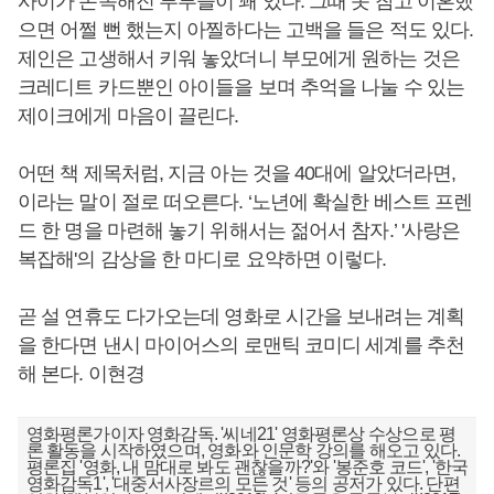
사이가 돈독해진 부부들이 꽤 있다. 그때 못 참고 이혼했
으면 어쩔 뻔 했는지 아찔하다는 고백을 들은 적도 있다.
제인은 고생해서 키워 놓았더니 부모에게 원하는 것은
크레디트 카드뿐인 아이들을 보며 추억을 나눌 수 있는
제이크에게 마음이 끌린다.
어떤 책 제목처럼, 지금 아는 것을 40대에 알았더라면,
이라는 말이 절로 떠오른다. ‘노년에 확실한 베스트 프렌
드 한 명을 마련해 놓기 위해서는 젊어서 참자.’ '사랑은
복잡해'의 감상을 한 마디로 요약하면 이렇다.
곧 설 연휴도 다가오는데 영화로 시간을 보내려는 계획
을 한다면 낸시 마이어스의 로맨틱 코미디 세계를 추천
해 본다. 이현경
영화평론가이자 영화감독. '씨네21' 영화평론상 수상으로 평
론 활동을 시작하였으며, 영화와 인문학 강의를 해오고 있다.
평론집 '영화, 내 맘대로 봐도 괜찮을까?'와 '봉준호 코드', '한국
영화감독1', '대중서사장르의 모든 것' 등의 공저가 있다. 단편