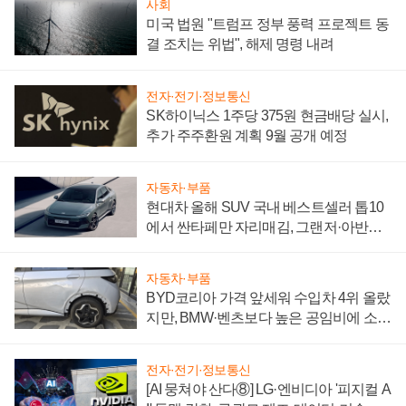
사회
미국 법원 "트럼프 정부 풍력 프로젝트 동
결 조치는 위법", 해제 명령 내려
전자·전기·정보통신
SK하이닉스 1주당 375원 현금배당 실시,
추가 주주환원 계획 9월 공개 예정
자동차·부품
현대차 올해 SUV 국내 베스트셀러 톱10
에서 싼타페만 자리매김, 그랜저·아반떼
'세단 쌍끌이'로 내수 방어
자동차·부품
BYD코리아 가격 앞세워 수입차 4위 올랐
지만, BMW·벤츠보다 높은 공임비에 소비
자 불만 폭발
전자·전기·정보통신
[AI 뭉쳐야 산다⑧] LG·엔비디아 '피지컬 A