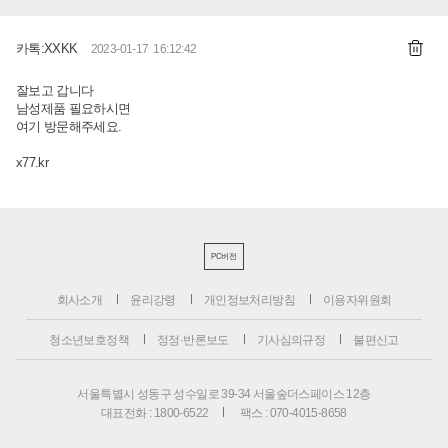
카톡:XXKK
2023-01-17 16:12:42
잘­보고 갑니­다
남­성­제­품 필요­하시­면
여­기 방문해­주세­요.
x77.kr
PC버전
회사소개
윤리강령
개인정보처리방침
이용자위원회
청소년보호정책
정정·반론보도
기사심의규정
불편신고
서울특별시 성동구 성수일로 39-34 서울숲더스페이스 12층
대표전화 : 1800-6522
팩스 : 070-4015-8658