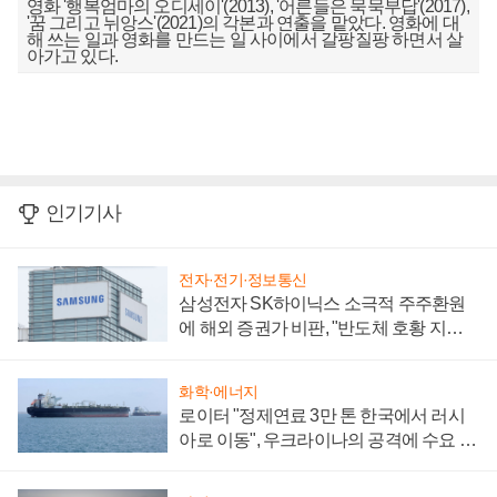
영화 '행복엄마의 오디세이'(2013), '어른들은 묵묵부답'(2017),
'꿈 그리고 뉘앙스'(2021)의 각본과 연출을 맡았다. 영화에 대
해 쓰는 일과 영화를 만드는 일 사이에서 갈팡질팡 하면서 살
아가고 있다.
인기기사
전자·전기·정보통신
삼성전자 SK하이닉스 소극적 주주환원
에 해외 증권가 비판, "반도체 호황 지속
성 의문"
화학·에너지
로이터 "정제연료 3만 톤 한국에서 러시
아로 이동", 우크라이나의 공격에 수요 늘
어