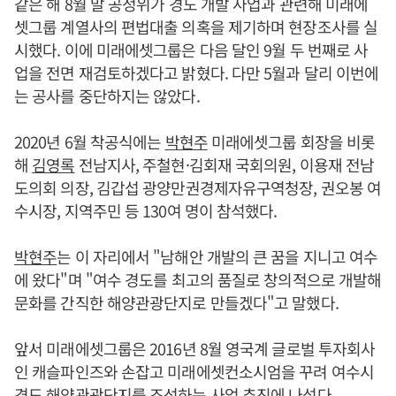
같은 해 8월 말 공정위가 경도 개발 사업과 관련해 미래에
셋그룹 계열사의 편법대출 의혹을 제기하며 현장조사를 실
시했다. 이에 미래에셋그룹은 다음 달인 9월 두 번째로 사
업을 전면 재검토하겠다고 밝혔다. 다만 5월과 달리 이번에
는 공사를 중단하지는 않았다.
2020년 6월 착공식에는
박현주
미래에셋그룹 회장을 비롯
해
김영록
전남지사, 주철현·김회재 국회의원, 이용재 전남
도의회 의장, 김갑섭 광양만권경제자유구역청장, 권오봉 여
수시장, 지역주민 등 130여 명이 참석했다.
박현주
는 이 자리에서 "남해안 개발의 큰 꿈을 지니고 여수
에 왔다"며 "여수 경도를 최고의 품질로 창의적으로 개발해
문화를 간직한 해양관광단지로 만들겠다"고 말했다.
앞서 미래에셋그룹은 2016년 8월 영국계 글로벌 투자회사
인 캐슬파인즈와 손잡고 미래에셋컨소시엄을 꾸려 여수시
경도 해양관광단지를 조성하는 사업 추진에 나섰다.