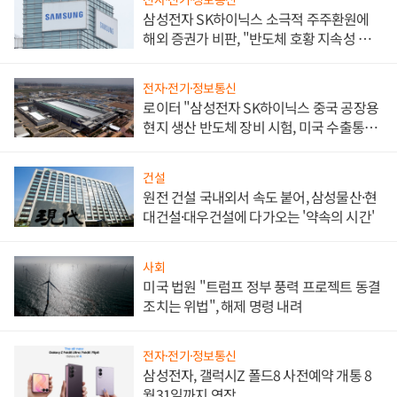
삼성전자 SK하이닉스 소극적 주주환원에
해외 증권가 비판, "반도체 호황 지속성 의
문"
전자·전기·정보통신
로이터 "삼성전자 SK하이닉스 중국 공장용
현지 생산 반도체 장비 시험, 미국 수출통제
대비"
건설
원전 건설 국내외서 속도 붙어, 삼성물산·현
대건설·대우건설에 다가오는 '약속의 시간'
사회
미국 법원 "트럼프 정부 풍력 프로젝트 동결
조치는 위법", 해제 명령 내려
전자·전기·정보통신
삼성전자, 갤럭시Z 폴드8 사전예약 개통 8
월31일까지 연장