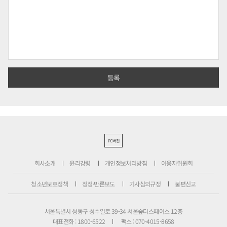
PC버전
회사소개
윤리강령
개인정보처리방침
이용자위원회
청소년보호정책
정정·반론보도
기사심의규정
불편신고
서울특별시 성동구 성수일로 39-34 서울숲더스페이스 12층
대표전화 : 1800-6522
팩스 : 070-4015-8658