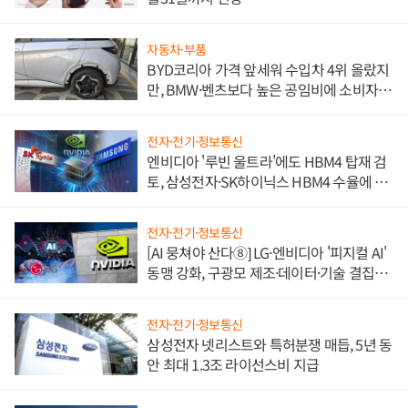
자동차·부품
BYD코리아 가격 앞세워 수입차 4위 올랐지
만, BMW·벤츠보다 높은 공임비에 소비자
불만 폭발
전자·전기·정보통신
엔비디아 '루빈 울트라'에도 HBM4 탑재 검
토, 삼성전자·SK하이닉스 HBM4 수율에 주
도권 갈린다
전자·전기·정보통신
[AI 뭉쳐야 산다⑧] LG·엔비디아 '피지컬 AI'
동맹 강화, 구광모 제조·데이터·기술 결집
해 종합 로보틱스 기업으로
전자·전기·정보통신
삼성전자 넷리스트와 특허분쟁 매듭, 5년 동
안 최대 1.3조 라이선스비 지급