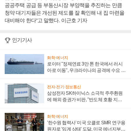
공공주택 공급 등 부동산시장 부양책을 추진하는 만큼
청약 대기자들은 개선된 제도를 잘 확인해 내 집 마련을
대비해야 한다”고 말했다. 이근호 기자
인기기사
화학·에너지
로이터 "정제연료 3만 톤 한국에서 러시
아로 이동", 우크라이나의 공격에 수요 늘
어
전자·전기·정보통신
삼성전자 SK하이닉스 소극적 주주환원
에 해외 증권가 비판, "반도체 호황 지속
성 의문"
화학·에너지
'한수원 협력사' 미국 오클로 SMR 연구용
원자로 '임계 상태' 도달, 미국 에너지부