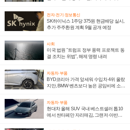
"중요한 이정표"
전자·전기·정보통신
SK하이닉스 1주당 375원 현금배당 실시,
추가 주주환원 계획 9월 공개 예정
사회
미국 법원 "트럼프 정부 풍력 프로젝트 동
결 조치는 위법", 해제 명령 내려
자동차·부품
BYD코리아 가격 앞세워 수입차 4위 올랐
지만, BMW·벤츠보다 높은 공임비에 소비
자 불만 폭발
자동차·부품
현대차 올해 SUV 국내 베스트셀러 톱10
에서 싼타페만 자리매김, 그랜저·아반떼
'세단 쌍끌이'로 내수 방어