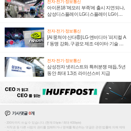
전자·전기·정보통신
아이폰18 '메모리 부족'에 출시 지연되나,
삼성디스플레이 LG디스플레이 LG이노
텍 '탈애플' 수익 다각화 속도
전자·전기·정보통신
[AI 뭉쳐야 산다⑧] LG·엔비디아 '피지컬 A
I' 동맹 강화, 구광모 제조·데이터·기술 결
집해 종합 로보틱스 기업으로
전자·전기·정보통신
삼성전자 넷리스트와 특허분쟁 매듭, 5년
동안 최대 1.3조 라이선스비 지급
기사댓글
0
개
200자까지 쓰실 수 있습니다. (현재 0 byte / 최대 400byte)
저작권 등 다른 사람의 권리를 침해하거나 명예를 훼손하는 댓글은 관련 법률에 의해 제재