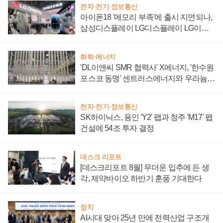
전자·전기·정보통신
아이폰18 '메모리 부족'에 출시 지연되나,
삼성디스플레이 LG디스플레이 LG이노
텍 '탈애플' 수익 다각화 속도
화학·에너지
'DL이앤씨 SMR 협력사' X에너지, '한수원
포스코 동맹' 센트러스에너지와 우라늄
계약 체결
전자·전기·정보통신
SK하이닉스, 용인 'Y2' 팹과 청주 'M17' 팹
건설에 54조 투자 결정
데스크 리포트
[데스크리포트 8월] 무더운 입추에 든 생
각, 제약바이오 하반기 훈풍 기대한다
정치
AI시대 맞아 25년 만에 전력산업 구조개