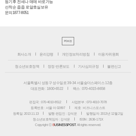
등기후 전세나 매매 바로가능
선착순 줍줍 로얄호실보유
문의1877-8051
PC버전
회사소개
윤리강령
개인정보처리방침
이용자위원회
청소년보호정책
정정·반론보도
기사심의규정
불편신고
서울특별시 성동구 성수일로 39-34 서울숲더스페이스 12층
대표전화 : 1800-6522
팩스 : 070-4015-8658
편집국 : 070-4010-8512
사업본부 : 070-4010-7078
등록번호 : 서울 아 02897
제호 : 비즈니스포스트
등록일: 2013.11.13
발행·편집인 : 강석운
발행일자: 2013년 12월 2일
청소년보호책임자 : 강석운
ISSN : 2636-171X
Copyright ⓒ
B
USINESSPOST
. All rights reserved.