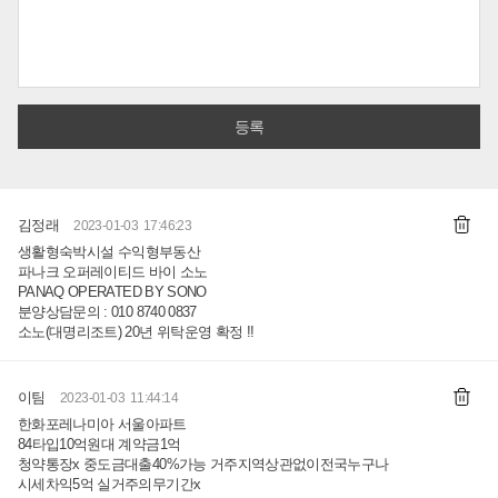
김정래
2023-01-03 17:46:23
생활형숙박시설 수익형부동산
파나크 오퍼레이티드 바이 소노
PANAQ OPERATED BY SONO
분양상담문의 : 010 8740 0837
소노(대명리조트) 20년 위탁운영 확정 !!
이팀
2023-01-03 11:44:14
한화포레나미아 서울아파트
84타입10억원대 계약금1억
청약통장x 중도금대출40%가능 거주지역상관없이전국누구나
시세차익5억 실거주의무기간x