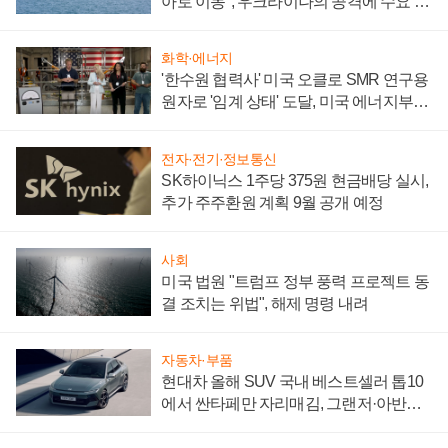
아로 이동", 우크라이나의 공격에 수요 늘
어
화학·에너지
'한수원 협력사' 미국 오클로 SMR 연구용
원자로 '임계 상태' 도달, 미국 에너지부
"중요한 이정표"
전자·전기·정보통신
SK하이닉스 1주당 375원 현금배당 실시,
추가 주주환원 계획 9월 공개 예정
사회
미국 법원 "트럼프 정부 풍력 프로젝트 동
결 조치는 위법", 해제 명령 내려
자동차·부품
현대차 올해 SUV 국내 베스트셀러 톱10
에서 싼타페만 자리매김, 그랜저·아반떼
'세단 쌍끌이'로 내수 방어