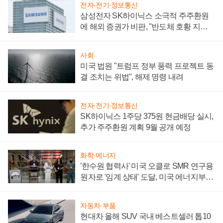
전자·전기·정보통신
삼성전자 SK하이닉스 소극적 주주환원
에 해외 증권가 비판, "반도체 호황 지속
성 의문"
사회
미국 법원 "트럼프 정부 풍력 프로젝트 동
결 조치는 위법", 해제 명령 내려
전자·전기·정보통신
SK하이닉스 1주당 375원 현금배당 실시,
추가 주주환원 계획 9월 공개 예정
화학·에너지
'한수원 협력사' 미국 오클로 SMR 연구용
원자로 '임계 상태' 도달, 미국 에너지부
"중요한 이정표"
자동차·부품
현대차 올해 SUV 국내 베스트셀러 톱10