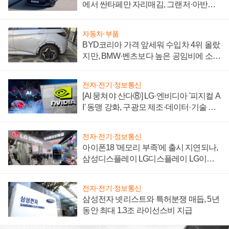
에서 싼타페만 자리매김, 그랜저·아반떼
'세단 쌍끌이'로 내수 방어
자동차·부품
BYD코리아 가격 앞세워 수입차 4위 올랐
지만, BMW·벤츠보다 높은 공임비에 소비
자 불만 폭발
전자·전기·정보통신
[AI 뭉쳐야 산다⑧] LG·엔비디아 '피지컬 A
I' 동맹 강화, 구광모 제조·데이터·기술 결
집해 종합 로보틱스 기업으로
전자·전기·정보통신
아이폰18 '메모리 부족'에 출시 지연되나,
삼성디스플레이 LG디스플레이 LG이노
텍 '탈애플' 수익 다각화 속도
전자·전기·정보통신
삼성전자 넷리스트와 특허분쟁 매듭, 5년
동안 최대 1.3조 라이선스비 지급