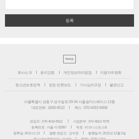
PC버전
회사소개
윤리강령
개인정보처리방침
이용자위원회
청소년보호정책
정정·반론보도
기사심의규정
불편신고
서울특별시 성동구 성수일로 39-34 서울숲더스페이스 12층
대표전화 : 1800-6522
팩스 : 070-4015-8658
편집국 : 070-4010-8512
사업본부 : 070-4010-7078
등록번호 : 서울 아 02897
제호 : 비즈니스포스트
등록일: 2013.11.13
발행·편집인 : 강석운
발행일자: 2013년 12월 2일