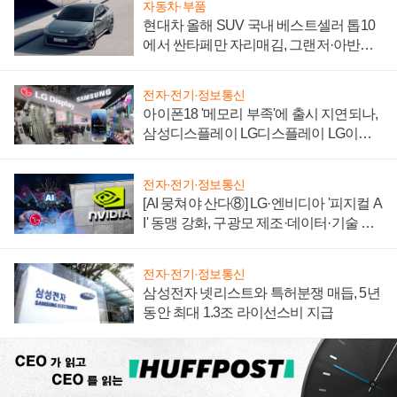
자동차·부품
현대차 올해 SUV 국내 베스트셀러 톱10
에서 싼타페만 자리매김, 그랜저·아반떼
'세단 쌍끌이'로 내수 방어
전자·전기·정보통신
아이폰18 '메모리 부족'에 출시 지연되나,
삼성디스플레이 LG디스플레이 LG이노
텍 '탈애플' 수익 다각화 속도
전자·전기·정보통신
[AI 뭉쳐야 산다⑧] LG·엔비디아 '피지컬 A
I' 동맹 강화, 구광모 제조·데이터·기술 결
집해 종합 로보틱스 기업으로
전자·전기·정보통신
삼성전자 넷리스트와 특허분쟁 매듭, 5년
동안 최대 1.3조 라이선스비 지급