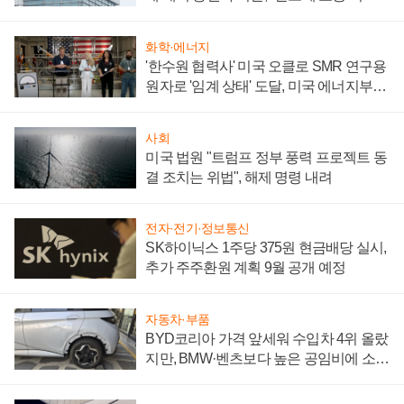
성 의문"
화학·에너지
'한수원 협력사' 미국 오클로 SMR 연구용
원자로 '임계 상태' 도달, 미국 에너지부
"중요한 이정표"
사회
미국 법원 "트럼프 정부 풍력 프로젝트 동
결 조치는 위법", 해제 명령 내려
전자·전기·정보통신
SK하이닉스 1주당 375원 현금배당 실시,
추가 주주환원 계획 9월 공개 예정
자동차·부품
BYD코리아 가격 앞세워 수입차 4위 올랐
지만, BMW·벤츠보다 높은 공임비에 소비
자 불만 폭발