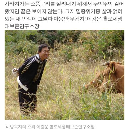
사라져가는 소똥구리를 살려내기 위해서 뚜벅뚜벅 걸어
왔지만 끝은 보이지 않는다. 그저 멸종위기종 삶과 얽혀
있는 내 인생이 고달파 마음만 무겁지! 이강운 홀로세생
태보존연구소장
▲ 방목지의 소와 이강운 홀로세생태보존연구소장.