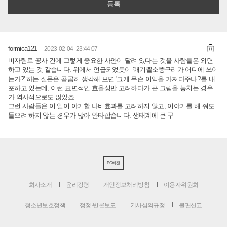
formica121
2023-02-04 23:44:07
비자림로 공사 건에 그렇게 중요한 사안이 달려 있다는 것을 사람들은 외면
하고 있는 것 같습니다. 위에서 언급되었듯이 '애기뿔소똥구리가 어디에 쓰이
는가?' 하는 질문은 곰곰히 생각해 보면 '그게 무슨 이익을 가져다주나?'를 내
포하고 있는데, 이런 표면적인 효율성만 고려하다가 큰 그림을 놓치는 경우
가 역사적으로도 많았죠.
그런 사람들은 이 일이 야기할 나비효과를 고려하지 않고, 이야기를 해 줘도
들으려 하지 않는 경우가 많아 안타깝습니다. 생태계에 큰 구
PC버전
회사소개
윤리강령
개인정보처리방침
이용자위원회
청소년보호정책
정정·반론보도
기사심의규정
불편신고