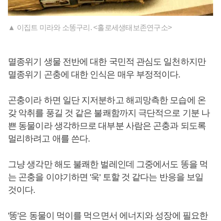
▲ 이집트 미라와 소똥구리. <홀로세생태보존연구소>
멸종위기 생물 전반에 대한 국민적 관심도 일천하지만
멸종위기 곤충에 대한 인식은 매우 부정적이다.
곤충이라 하면 일단 지저분하고 해괴망측한 모습에 온
갖 악취를 풍길 것 같은 불쾌함까지 극단적으로 기분 나
쁜 동물이라 생각하므로 대부분 사람은 곤충과 되도록
멀리하려고 애를 쓴다.
그냥 생각만 해도 불쾌한 벌레인데 그중에서도 똥을 먹
는 곤충을 이야기하면 '욱' 토할 것 같다는 반응을 보일
것이다.
'똥'은 동물이 먹이를 먹으면서 에너지와 성장에 필요한