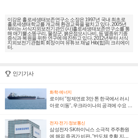
이강운 홀로세생태보존연구소 소장은 1997년 국내 최초로
홀로세생태학교를 개교해 환경교육을 펼치고 있다. 2005년
부터는 서식지외보전기관인 (사)홀로세생태보존연구소를 통
해 애기뿔소똥구리, 물장군, 붉은점모시나비, 등 멸종위기종
증식과 복원을 위한 연구에 매진하고 있다. 2012년부터 서식
지외보전기관협회 회장이며 유튜브 채널 Hib(힙)의 크리에이
터.
인기기사
화학·에너지
로이터 "정제연료 3만 톤 한국에서 러시
아로 이동", 우크라이나의 공격에 수요 늘
어
전자·전기·정보통신
삼성전자 SK하이닉스 소극적 주주환원
에 해외 증권가 비판, "반도체 호황 지속