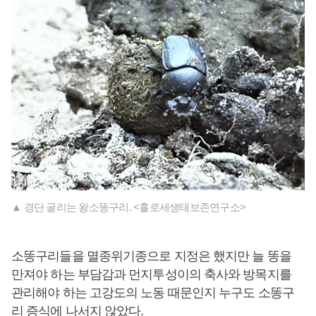
▲ 경단 굴리는 왕소똥구리. <홀로세생태보존연구소>
소똥구리들을 멸종위기종으로 지정은 했지만 늘 똥을
만져야 하는 부담감과 먼지투성이의 축사와 방목지를
관리해야 하는 고강도의 노동 때문인지 누구도 소똥구
리 증식에 나서지 않았다.