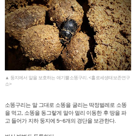
▲ 둥지에서 알을 보호하는 애기뿔소똥구리. <홀로세생태보존연구
소>
소똥구리는 말 그대로 소똥을 굴리는 딱정벌레로 소똥
을 먹고, 소똥을 동그랗게 말아 멀리 이동한 후 땅을 파
고 들어가 지하 둥지에 5~6개의 경단을 보관한다.