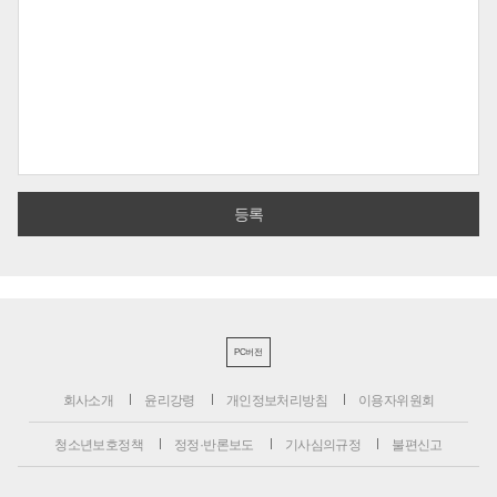
PC버전
회사소개
윤리강령
개인정보처리방침
이용자위원회
청소년보호정책
정정·반론보도
기사심의규정
불편신고