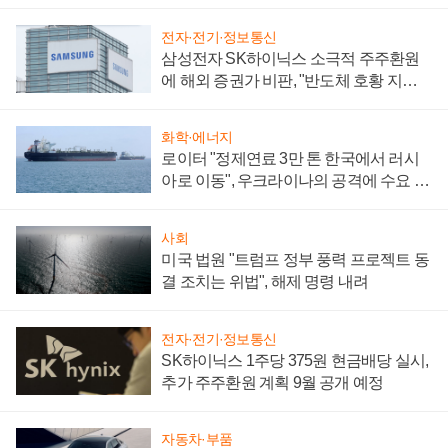
전자·전기·정보통신
삼성전자 SK하이닉스 소극적 주주환원
에 해외 증권가 비판, "반도체 호황 지속
성 의문"
화학·에너지
로이터 "정제연료 3만 톤 한국에서 러시
아로 이동", 우크라이나의 공격에 수요 늘
어
사회
미국 법원 "트럼프 정부 풍력 프로젝트 동
결 조치는 위법", 해제 명령 내려
전자·전기·정보통신
SK하이닉스 1주당 375원 현금배당 실시,
추가 주주환원 계획 9월 공개 예정
자동차·부품