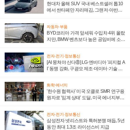
현대차 올해 SUV 국내 베스트셀러 톱10
에서 싼타페만 자리매김, 그랜저·아반떼
'세단 쌍끌이'로 내수 방어
자동차·부품
BYD코리아 가격 앞세워 수입차 4위 올랐
지만, BMW·벤츠보다 높은 공임비에 소비
자 불만 폭발
전자·전기·정보통신
[AI 뭉쳐야 산다⑧] LG·엔비디아 '피지컬 A
I' 동맹 강화, 구광모 제조·데이터·기술 결
집해 종합 로보틱스 기업으로
화학·에너지
'한수원 협력사' 미국 오클로 SMR 연구용
원자로 '임계 상태' 도달, 미국 에너지부
"중요한 이정표"
전자·전기·정보통신
삼성전자 넷리스트와 특허분쟁 매듭, 5년
동안 최대 1.3조 라이선스비 지급