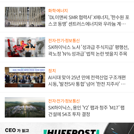
화학·에너지
'DL이앤씨 SMR 협력사' X에너지, '한수원 포
스코 동맹' 센트러스에너지와 우라늄 계약
체결
전자·전기·정보통신
SK하이닉스 노사 '성과급 주식지급' 평행선,
곽노정 'N% 성과급' 법적 논란 벗을지 주목
정치
AI시대 맞아 25년 만에 전력산업 구조개편
시동, '발전5사 통합' 넘어 '한전 지주사' 재편
론도
전자·전기·정보통신
SK하이닉스, 용인 'Y2' 팹과 청주 'M17' 팹
건설에 54조 투자 결정