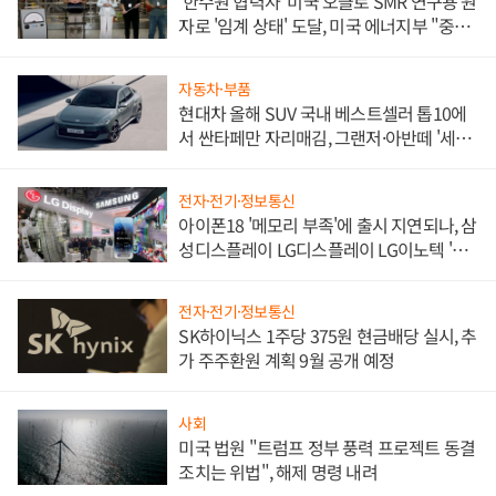
'한수원 협력사' 미국 오클로 SMR 연구용 원
자로 '임계 상태' 도달, 미국 에너지부 "중요
한 이정표"
자동차·부품
현대차 올해 SUV 국내 베스트셀러 톱10에
서 싼타페만 자리매김, 그랜저·아반떼 '세단
쌍끌이'로 내수 방어
전자·전기·정보통신
아이폰18 '메모리 부족'에 출시 지연되나, 삼
성디스플레이 LG디스플레이 LG이노텍 '탈
애플' 수익 다각화 속도
전자·전기·정보통신
SK하이닉스 1주당 375원 현금배당 실시, 추
가 주주환원 계획 9월 공개 예정
사회
미국 법원 "트럼프 정부 풍력 프로젝트 동결
조치는 위법", 해제 명령 내려