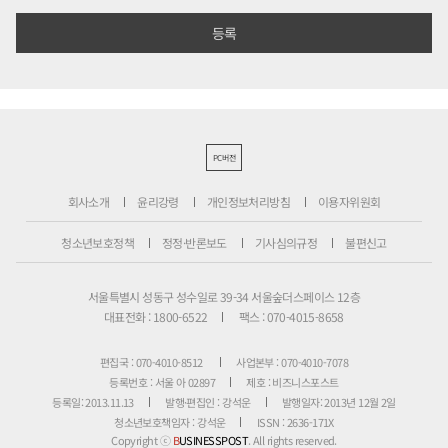
PC버전
회사소개
윤리강령
개인정보처리방침
이용자위원회
청소년보호정책
정정·반론보도
기사심의규정
불편신고
서울특별시 성동구 성수일로 39-34 서울숲더스페이스 12층
대표전화 : 1800-6522
팩스 : 070-4015-8658
편집국 : 070-4010-8512
사업본부 : 070-4010-7078
등록번호 : 서울 아 02897
제호 : 비즈니스포스트
등록일: 2013.11.13
발행·편집인 : 강석운
발행일자: 2013년 12월 2일
청소년보호책임자 : 강석운
ISSN : 2636-171X
Copyright ⓒ
B
USINESSPOST
. All rights reserved.