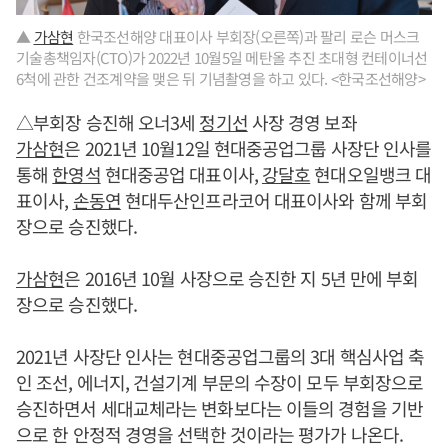
▲
가삼현
한국조선해양 대표이사 부회장(오른쪽)과 팔리 로슨 머스크
기술총책임자(CTO)가 2022년 10월5일 메탄올 추진 초대형 컨테이너선
6척에 관한 건조계약을 맺은 뒤 기념촬영을 하고 있다. <한국조선해양>
△부회장 승진해 오너3세
정기선
사장 경영 보좌
가삼현
은 2021년 10월12일 현대중공업그룹 사장단 인사를
통해
한영석
현대중공업 대표이사,
강달호
현대오일뱅크 대
표이사,
손동연
현대두산인프라코어 대표이사와 함께 부회
장으로 승진했다.
가삼현
은 2016년 10월 사장으로 승진한 지 5년 만에 부회
장으로 승진했다.
2021년 사장단 인사는 현대중공업그룹의 3대 핵심사업 축
인 조선, 에너지, 건설기계 부문의 수장이 모두 부회장으로
승진하면서 세대교체라는 변화보다는 이들의 경험을 기반
으로 한 안정적 경영을 선택한 것이라는 평가가 나온다.