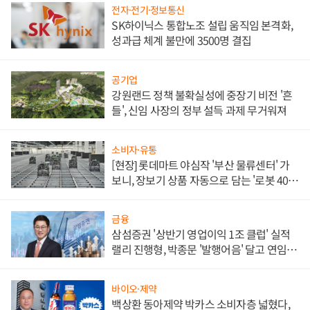
전자·전기·정보통신
SK하이닉스 통합노조 설립 움직임 본격화,
성과급 체계 불만에 3500명 결집
공기업
강원랜드 정책 불확실성에 중장기 비전 '흔
들', 신임 사장의 정부 설득 과제 무거워져
소비자·유통
[현장] 롯데마트 야심작 '부산 물류센터' 가
보니, 장보기 상품 자동으로 담는 '로봇 400
대' 장관
금융
삼섬증권 '상반기 영업이익 1조 클럽' 실적
랠리 진행형, 박종문 '발행어음' 달고 연임 향
하나
바이오·제약
백상환 동아제약 박카스 소비자층 넓혔다,