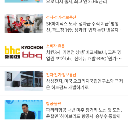
으로 다시 출시, 최고 연 2.0% 금리
전자·전기·정보통신
SK하이닉스 노사 '성과급 주식 지급' 평행
선, 곽노정 'N% 성과급' 법적 논란 벗을지 주
목
소비자·유통
치킨3사 '가맹점 상생' 비교해보니, 교촌 '영
업권 보호'·bhc '신메뉴 개발'·BBQ '원가 부
담'
전자·전기·정보통신
삼성전자, 미국 오크리지국립연구소와 극저
온 히트펌프 개발하기로
항공·물류
파라타항공 내년 미주 장거리 노선 첫 도전,
윤철민 '하이브리드 항공사' 승부수 통할까