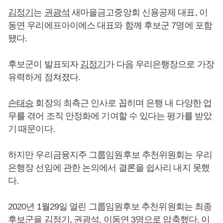
김정기
는
권광석
새마을금고중앙회 신용공제 대표, 이
동연 우리에프아이에스 대표와 함께 후보군 7명에 포함
됐다.
후보군이 발표되자
김정기
가 다음 우리은행장으로 가장
유력하게 점쳐졌다.
손태승
회장의 최측근 인사로 꼽히며 은행 내 다양한 업
무를 겪어 조직 안정화에 기여할 수 있다는 평가를 받았
기 때문이다.
하지만 우리금융지주 그룹임원후보 추천위원회는 우리
은행장 선임에 관한 논의에서 결론을 쉽사리 내지 못했
다.
2020년 1월29일 열린 그룹임원후보 추천위원회는 최종
후보군을
김정기
,
권광석
, 이동연 3명으로 압축했다. 이