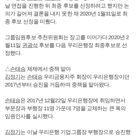
날 면접을 진행한 뒤 최종 후보를 선정하려고 했지만 논
의가 길어져 결론을 내지 못한 채 2020년 1월31일로 최
종 후보 선정을 미뤘다.
그룹임원후보 추천위원회는 장고를 이어가다 2020년 2
월11일
권광석
후보를 다음 우리은행장 최종후보로 선
정했다.
△
손태승
체제에서 중책 맡아
김정기
는
손태승
우리금융지주 회장이 우리은행장이던
2017년부터 승진을 거듭하며 중책을 맡아왔다.
손태승
은 2017년 12월22일 우리은행장에 취임하면서
부문장과 부행장 11명 가운데 7명을 교체하는 큰 폭의
임원인사를 실시했다.
김정기
는 이날 우리은행 기업그룹장 부행장으로 승진했