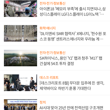
전자·전기·정보통신
아이폰18 '메모리 부족'에 출시 지연되나, 삼
성디스플레이 LG디스플레이 LG이노텍 '탈
애플' 수익 다각화 속도
화학·에너지
'DL이앤씨 SMR 협력사' X에너지, '한수원 포
스코 동맹' 센트러스에너지와 우라늄 계약
체결
전자·전기·정보통신
SK하이닉스, 용인 'Y2' 팹과 청주 'M17' 팹
건설에 54조 투자 결정
데스크 리포트
[데스크리포트 8월] 무더운 입추에 든 생각,
제약바이오 하반기 훈풍 기대한다
정치
AI시대 맞아 25년 만에 전력산업 구조개편