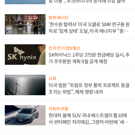
로 이동", 우크라이나의 공격에 수요 늘어
화학·에너지
'한수원 협력사' 미국 오클로 SMR 연구용 원
자로 '임계 상태' 도달, 미국 에너지부 "중요
한 이정표"
전자·전기·정보통신
SK하이닉스 1주당 375원 현금배당 실시, 추
가 주주환원 계획 9월 공개 예정
사회
미국 법원 "트럼프 정부 풍력 프로젝트 동결
조치는 위법", 해제 명령 내려
자동차·부품
현대차 올해 SUV 국내 베스트셀러 톱10에
서 싼타페만 자리매김, 그랜저·아반떼 '세단
쌍끌이'로 내수 방어