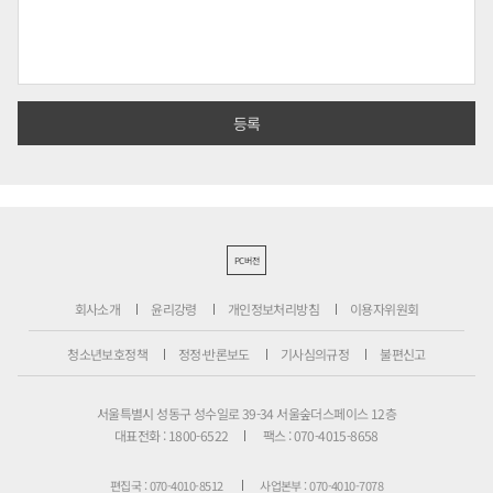
PC버전
회사소개
윤리강령
개인정보처리방침
이용자위원회
청소년보호정책
정정·반론보도
기사심의규정
불편신고
서울특별시 성동구 성수일로 39-34 서울숲더스페이스 12층
대표전화 : 1800-6522
팩스 : 070-4015-8658
편집국 : 070-4010-8512
사업본부 : 070-4010-7078