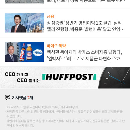
대' 장관
금융
삼섬증권 '상반기 영업이익 1조 클럽' 실적
랠리 진행형, 박종문 '발행어음' 달고 연임 향
하나
바이오·제약
백상환 동아제약 박카스 소비자층 넓혔다,
'얼박사'로 '레트로'로 제품군 다변화 주효
기사댓글
2
개
200자까지 쓰실 수 있습니다. (현재 0 byte / 최대 400byte)
저작권 등 다른 사람의 권리를 침해하거나 명예를 훼손하는 댓글은 관련 법률에 의해 제재를 받을
수 있습니다.
타인에게 불쾌감을 주는 욕설 등 비하하는 단어가 내용에 포함되거나 인신공격성 글은 관리자의 판
단에 의해 삭제 합니다.