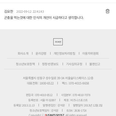
김요한
2022-09-12 22:41:43
곤충을 먹는것에 대한 인식의 개선이 시급하다고 생각합니다.
PC버전
회사소개
윤리강령
개인정보처리방침
이용자위원회
청소년보호정책
정정·반론보도
기사심의규정
불편신고
서울특별시 성동구 성수일로 39-34 서울숲더스페이스 12층
대표전화 : 1800-6522
팩스 : 070-4015-8658
편집국 : 070-4010-8512
사업본부 : 070-4010-7078
등록번호 : 서울 아 02897
제호 : 비즈니스포스트
등록일: 2013.11.13
발행·편집인 : 강석운
발행일자: 2013년 12월 2일
청소년보호책임자 : 강석운
ISSN : 2636-171X
Copyright ⓒ
B
USINESSPOST
. All rights reserved.