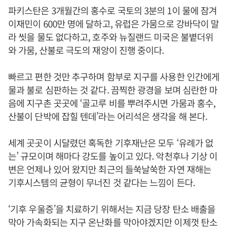
파키스탄은 3개월간의 홍수로 국토의 3분의 1이 물에 잠겨
이재민이 600만 명에 달하고, 유럽은 가뭄으로 강바닥이 말
라 씻을 물도 없다하고, 호주와 뉴질랜드 미국은 불볕더위
와 가뭄, 산불로 극도의 재앙이 진행 중이다.
빠르고 편한 것만 추구하며 함부로 지구를 사용한 인간에게
물과 불로 심판하는 것 같다. 끔찍한 광경을 보며 심란한 마
음에 지구촌 곳곳에 ‘골고루 비를 뿌려주시면 가뭄과 홍수,
산불이 단박에 잡힐 텐데’라는 어리석은 생각을 해 본다.
세계 곳곳이 시달렸던 혹독한 기후재난은 모두 ‘유례가 없
는’ 규모이며 해마다 강도를 높이고 있다. 악천후나 기상 이
변은 언제나 있어 왔지만 최근의 들쑥날쑥한 자연 재해는
기후시스템의 균형이 무너진 것 같다는 느낌이 든다.
‘기후 우울증’을 치료하기 위해서는 지금 당장 탄소 배출을
막아 가속화되는 지구 온난화를 막아야겠지만 이제껏 탄소