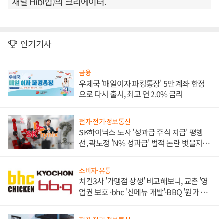
채널 Hib(힙)의 크리에이터.
인기기사
금융
우체국 '매일이자 파킹통장' 5만 계좌 한정
으로 다시 출시, 최고 연 2.0% 금리
전자·전기·정보통신
SK하이닉스 노사 '성과급 주식 지급' 평행
선, 곽노정 'N% 성과급' 법적 논란 벗을지 주
목
소비자·유통
치킨3사 '가맹점 상생' 비교해보니, 교촌 '영
업권 보호'·bhc '신메뉴 개발'·BBQ '원가 부
담'