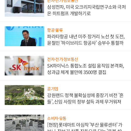
전자·전기·정보통신
삼성전자, 미국 오크리지국립연구소와 극저
온 히트펌프 개발하기로
항공·물류
파라타항공 내년 미주 장거리 노선 첫 도전,
윤철민 '하이브리드 항공사' 승부수 통할까
전자·전기·정보통신
SK하이닉스 통합노조 설립 움직임 본격화,
성과급 체계 불만에 3500명 결집
공기업
강원랜드 정책 불확실성에 중장기 비전 '흔
들', 신임 사장의 정부 설득 과제 무거워져
소비자·유통
[현장] 롯데마트 야심작 '부산 물류센터' 가
보니, 장보기 상품 자동으로 담는 '로봇 400