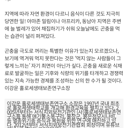
지역에 따라 자연 환경이 다르니 음식이 다른 것도 지극히
당연한 일! 아마존 밀림이나 아프리카, 동남아 지역은 주변
에 늘 벌레가 있어 채집하기가 쉬워 오늘날에도 곤충을 먹
는 습관이 널리 퍼져있다.
곤충을 극도로 꺼리는 특별한 이유가 있는지 모르겠으나,
보기에 역겨워 먹지 못한다는 것은 ‘먹지 않는 사람들이 그
렇게 느끼는’ 자기 최면이 아닌가 싶다. 곤충을 새로운 식재
료로 발굴하는 일은 기후와 식량의 위기를 타개하고 경쟁력
있는 지속 가능한 경제를 조성하는 신의 한 수가 될 것이다.
이강운 홀로세생태보존연구소장
이강운 홀로세생태보존연구소 소장은 1997년 국내 최초
로 홀로세생태학교를 개교해 환경교육을 펼치고 있다. 2
005년부터는 서식지외보전기관인 (사)홀로세생태보존연
구소를 통해 애기뿔소똥구리, 물장군, 붉은점모시나비,
등 멸종위기종 증식과 복원을 위한 연구에 매진하고 있
다. 2012년부터 서식지외보전기관협회 회장이며 유튜브