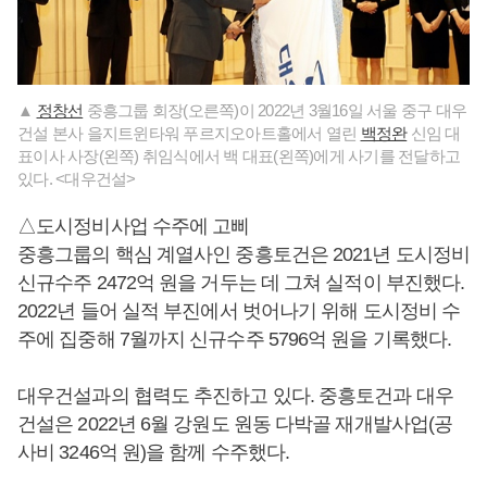
▲
정창선
중흥그룹 회장(오른쪽)이 2022년 3월16일 서울 중구 대우
건설 본사 을지트윈타워 푸르지오아트홀에서 열린
백정완
신임 대
표이사 사장(왼쪽) 취임식에서 백 대표(왼쪽)에게 사기를 전달하고
있다. <대우건설>
△도시정비사업 수주에 고삐
중흥그룹의 핵심 계열사인 중흥토건은 2021년 도시정비
신규수주 2472억 원을 거두는 데 그쳐 실적이 부진했다.
2022년 들어 실적 부진에서 벗어나기 위해 도시정비 수
주에 집중해 7월까지 신규수주 5796억 원을 기록했다.
대우건설과의 협력도 추진하고 있다. 중흥토건과 대우
건설은 2022년 6월 강원도 원동 다박골 재개발사업(공
사비 3246억 원)을 함께 수주했다.