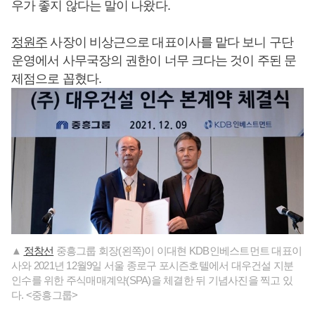
우가 좋지 않다는 말이 나왔다.
정원주
사장이 비상근으로 대표이사를 맡다 보니 구단
운영에서 사무국장의 권한이 너무 크다는 것이 주된 문
제점으로 꼽혔다.
▲
정창선
중흥그룹 회장(왼쪽)이 이대현 KDB인베스트먼트 대표이
사와 2021년 12월9일 서울 종로구 포시즌호텔에서 대우건설 지분
인수를 위한 주식매매계약(SPA)을 체결한 뒤 기념사진을 찍고 있
다. <중흥그룹>