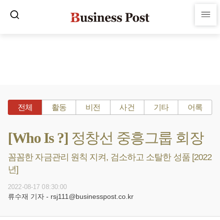
전체
활동
비전
사건
기타
어록
[Who Is ?] 정창선 중흥그룹 회장
꼼꼼한 자금관리 원칙 지켜, 검소하고 소탈한 성품 [2022
년]
2022-08-17 08:30:00
류수재 기자 - rsj111@businesspost.co.kr