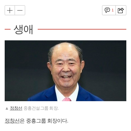
1
생애
▲
정창선
중흥건설그룹 회장.
정창선
은 중흥그룹 회장이다.