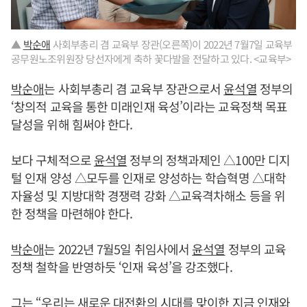
▲
박순애
사회부총리 겸 교육부 장관(오른쪽)이 2022년 7월7일 교육부
공무원노조위원장 당선자에게 축하 꽃다발을 전달하고 있다. <교육부>
박순애
는 사회부총리 겸 교육부 장관으로서
윤석열
정부의
‘창의적 교육을 통한 미래인재 육성’이라는 교육정책 목표
달성을 위해 힘써야 한다.
보다 구체적으로
윤석열
정부의 정책과제인 △100만 디지
털 인재 양성 △모두를 인재로 양성하는 학습혁명 △대학
자율성 및 지방대학 경쟁력 강화 △교육격차해소 등을 위
한 정책을 마련해야 한다.
박순애
는 2022년 7월5일 취임사에서
윤석열
정부의 교육
정책 철학을 반영하듯 ‘인재 육성’을 강조했다.
그는 “우리는 새로운 대전환의 시대를 맞이한 지금 인재와