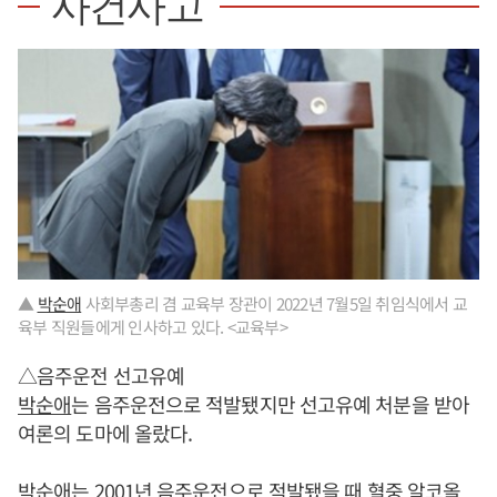
사건사고
▲
박순애
사회부총리 겸 교육부 장관이 2022년 7월5일 취임식에서 교
육부 직원들에게 인사하고 있다. <교육부>
△음주운전 선고유예
박순애
는 음주운전으로 적발됐지만 선고유예 처분을 받아
여론의 도마에 올랐다.
박순애
는 2001년 음주운전으로 적발됐을 때 혈중 알코올