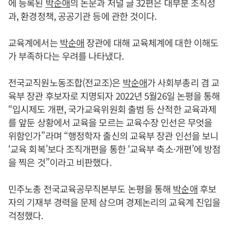
에 등록된
박순애
의 논문과 저널 글 32편은 대부분 조직성
과, 환경정책, 공공기관 등에 관한 것이다.
교육계에서는
박순애
장관에 대해 교육체계에 대한 이해도
가 부족하다는 우려를 나타냈다.
전국교직원노동조합(전교조)은
박순애
가 사회부총리 겸 교
육부 장관 후보자로 지명되자 2022년 5월26일 논평을 통해
“입시제도 개편, 국가교육위원회 출범 등 산적한 교육과제
를 앞둔 상황에서 교육을 모르는 교육수장 인선은 무엇을
위함인가”라며 “행정학자 출신의 교육부 장관 인선을 보니
‘교육 회복’보다 조직개편을 통한 ‘교육부 축소·개편’에 방점
을 찍은 것”이라고 비판했다.
민주노총 전국교육공무직본부도 논평을 통해
박순애
후보
자의 기재부 경력을 문제 삼으며 경제논리의 교육계 진입을
걱정했다.