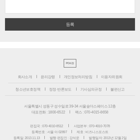
PC버전
회사소개
윤리강령
개인정보처리방침
이용자위원회
청소년보호정책
정정·반론보도
기사심의규정
불편신고
서울특별시 성동구 성수일로 39-34 서울숲더스페이스 12층
대표전화 : 1800-6522
팩스 : 070-4015-8658
편집국 : 070-4010-8512
사업본부 : 070-4010-7078
등록번호 : 서울 아 02897
제호 : 비즈니스포스트
등록일: 2013.11.13
발행·편집인 : 강석운
발행일자: 2013년 12월 2일