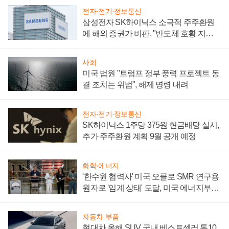
전자·전기·정보통신
삼성전자 SK하이닉스 소극적 주주환원
에 해외 증권가 비판, "반도체 호황 지속
성 의문"
사회
미국 법원 "트럼프 정부 풍력 프로젝트 동
결 조치는 위법", 해제 명령 내려
전자·전기·정보통신
SK하이닉스 1주당 375원 현금배당 실시,
추가 주주환원 계획 9월 공개 예정
화학·에너지
'한수원 협력사' 미국 오클로 SMR 연구용
원자로 '임계 상태' 도달, 미국 에너지부
"중요한 이정표"
자동차·부품
현대차 올해 SUV 국내 베스트셀러 톱10