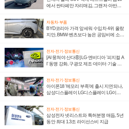
에서 싼타페만 자리매김, 그랜저·아반떼
'세단 쌍끌이'로 내수 방어
자동차·부품
BYD코리아 가격 앞세워 수입차 4위 올랐
지만, BMW·벤츠보다 높은 공임비에 소비
자 불만 폭발
전자·전기·정보통신
[AI 뭉쳐야 산다⑧] LG·엔비디아 '피지컬 A
I' 동맹 강화, 구광모 제조·데이터·기술 결
집해 종합 로보틱스 기업으로
전자·전기·정보통신
아이폰18 '메모리 부족'에 출시 지연되나,
삼성디스플레이 LG디스플레이 LG이노
텍 '탈애플' 수익 다각화 속도
전자·전기·정보통신
삼성전자 넷리스트와 특허분쟁 매듭, 5년
동안 최대 1.3조 라이선스비 지급