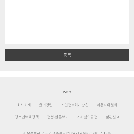
PC버전
회사소개
윤리강령
개인정보처리방침
이용자위원회
청소년보호정책
정정·반론보도
기사심의규정
불편신고
서울특별시 성동구 성수일로 39-34 서울숲더스페이스 12층