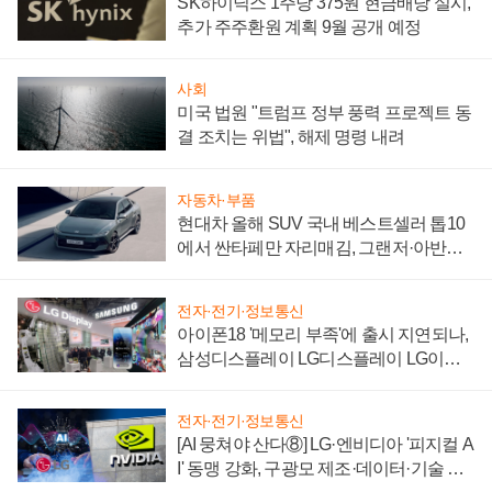
SK하이닉스 1주당 375원 현금배당 실시,
추가 주주환원 계획 9월 공개 예정
사회
미국 법원 "트럼프 정부 풍력 프로젝트 동
결 조치는 위법", 해제 명령 내려
자동차·부품
현대차 올해 SUV 국내 베스트셀러 톱10
에서 싼타페만 자리매김, 그랜저·아반떼
'세단 쌍끌이'로 내수 방어
전자·전기·정보통신
아이폰18 '메모리 부족'에 출시 지연되나,
삼성디스플레이 LG디스플레이 LG이노
텍 '탈애플' 수익 다각화 속도
전자·전기·정보통신
[AI 뭉쳐야 산다⑧] LG·엔비디아 '피지컬 A
I' 동맹 강화, 구광모 제조·데이터·기술 결