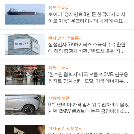
화학·에너지
로이터 "정제연료 3만 톤 한국에서 러시
아로 이동", 우크라이나의 공격에 수요 늘
어
전자·전기·정보통신
삼성전자 SK하이닉스 소극적 주주환원
에 해외 증권가 비판, "반도체 호황 지속
성 의문"
화학·에너지
'한수원 협력사' 미국 오클로 SMR 연구용
원자로 '임계 상태' 도달, 미국 에너지부
"중요한 이정표"
자동차·부품
BYD코리아 가격 앞세워 수입차 4위 올랐
지만, BMW·벤츠보다 높은 공임비에 소비
자 불만 폭발
전자·전기·정보통신