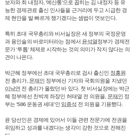
보자와 최 내정자, '예산통'으로 꼽히는 김 내정자 등 유
능한 경제관료 출신 인사들을 근거리에 두고 시급한 경
제 현안을 발 빠르게 챙기겠다는 셈법이 엿보인다.
특히 초대 국무총리와 비서실장은 새 정부의 국정운영
과 용인술의 바로미터라는 점에서
윤석열
정부가 경제전
문가 ‘투톱’ 체제로 시작하는 것의 의미가 작지 않다는 의
견이 나온다.
박근혜 정부에선 초대 국무총리로 검사 출신인
정홍원
전 총리가,
문재인
정부에선 기자와 국회의원을 지냈던
이낙연
전 총리가 올랐던 바 있다. 첫 비서실장에는 박근
혜 정부에선 친박계 좌장인 허태열 전 의원을,
문재인
정
부는 ‘586 운동권 세대’인
임종석
전 의원을 기용했다.
윤 당선인은 경제에 있어서 이들 관련 전문가에 전권을
위임하고 성과를 내겠다는 생각이 강한 것으로 전해진