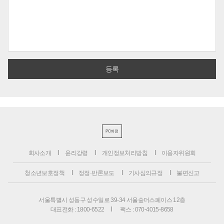
PC버전
회사소개
윤리강령
개인정보처리방침
이용자위원회
청소년보호정책
정정·반론보도
기사심의규정
불편신고
서울특별시 성동구 성수일로 39-34 서울숲더스페이스 12층
대표전화 : 1800-6522
팩스 : 070-4015-8658