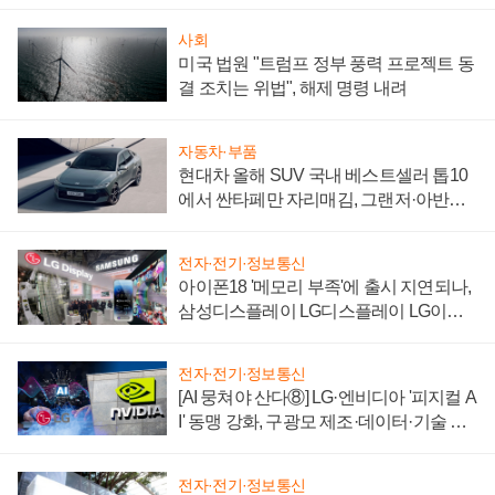
자 불만 폭발
사회
미국 법원 "트럼프 정부 풍력 프로젝트 동
결 조치는 위법", 해제 명령 내려
자동차·부품
현대차 올해 SUV 국내 베스트셀러 톱10
에서 싼타페만 자리매김, 그랜저·아반떼
'세단 쌍끌이'로 내수 방어
전자·전기·정보통신
아이폰18 '메모리 부족'에 출시 지연되나,
삼성디스플레이 LG디스플레이 LG이노
텍 '탈애플' 수익 다각화 속도
전자·전기·정보통신
[AI 뭉쳐야 산다⑧] LG·엔비디아 '피지컬 A
I' 동맹 강화, 구광모 제조·데이터·기술 결
집해 종합 로보틱스 기업으로
전자·전기·정보통신