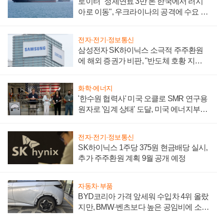
로이터 "정제연료 3만 톤 한국에서 러시
아로 이동", 우크라이나의 공격에 수요 늘
어
전자·전기·정보통신
삼성전자 SK하이닉스 소극적 주주환원
에 해외 증권가 비판, "반도체 호황 지속
성 의문"
화학·에너지
'한수원 협력사' 미국 오클로 SMR 연구용
원자로 '임계 상태' 도달, 미국 에너지부
"중요한 이정표"
전자·전기·정보통신
SK하이닉스 1주당 375원 현금배당 실시,
추가 주주환원 계획 9월 공개 예정
자동차·부품
BYD코리아 가격 앞세워 수입차 4위 올랐
지만, BMW·벤츠보다 높은 공임비에 소비