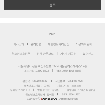
PC버전
회사소개
윤리강령
개인정보처리방침
이용자위원회
청소년보호정책
정정·반론보도
기사심의규정
불편신고
서울특별시 성동구 성수일로 39-34 서울숲더스페이스 12층
대표전화 : 1800-6522
팩스 : 070-4015-8658
편집국 : 070-4010-8512
사업본부 : 070-4010-7078
등록번호 : 서울 아 02897
제호 : 비즈니스포스트
등록일: 2013.11.13
발행·편집인 : 강석운
발행일자: 2013년 12월 2일
청소년보호책임자 : 강석운
ISSN : 2636-171X
Copyright ⓒ
B
USINESSPOST
. All rights reserved.