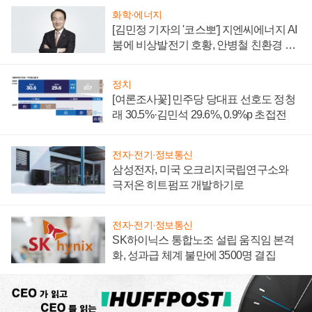
화학·에너지
[김민정 기자의 '코스뽀'] 지엔씨에너지 AI
붐에 비상발전기 호황, 안병철 친환경 에
너지 발전전문기업 향한다
정치
[여론조사꽃] 민주당 당대표 선호도 정청
래 30.5%·김민석 29.6%, 0.9%p 초접전
전자·전기·정보통신
삼성전자, 미국 오크리지국립연구소와
극저온 히트펌프 개발하기로
전자·전기·정보통신
SK하이닉스 통합노조 설립 움직임 본격
화, 성과급 체계 불만에 3500명 결집