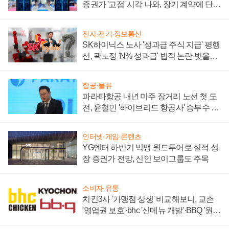
증권가 '고점' 시각 나와, 장기 계약에 단점
부각
전자·전기·정보통신
SK하이닉스 노사 '성과급 주식 지급' 평행
선, 곽노정 'N% 성과급' 법적 논란 벗을지
주목
항공·물류
파라타항공 내년 미주 장거리 노선 첫 도
전, 윤철민 '하이브리드 항공사' 승부수 통
할까
인터넷·게임·콘텐츠
YG엔터 하반기 빅뱅 월드투어로 실적 성
장 증권가 전망, 신인 보이그룹도 주목
소비자·유통
치킨3사 '가맹점 상생' 비교해보니, 교촌
'영업권 보호'·bhc '신메뉴 개발'·BBQ '원가
부담'