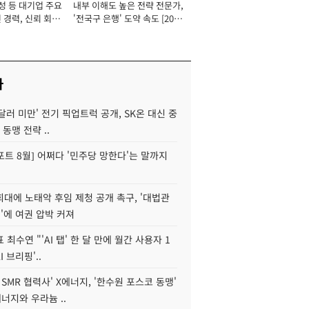
성 등 대기업 주요
내부 이해도 높은 전략 전문가,
 경력, 신뢰 회복
'전국구 은행' 도약 속도 [2026
[2026년]
년]
사
 달러 미만' 전기 픽업트럭 공개, SK온 대신 중
 동맹 전략 ..
트 8월] 어쩌다 '민주당 망한다'는 말까지
대에 노태악 후임 제청 공개 촉구, '대법관
'에 여권 압박 커져
 최수연 "'AI 탭' 한 달 만에 월간 사용자 1
I 브리핑'..
 SMR 협력사' X에너지, '한수원 포스코 동맹'
너지와 우라늄 ..