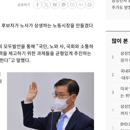
삼성전자 
공유하기
주가도 받칠
관 후보자가 노사가 상생하는 노동시장을 만들겠다
많이 본
 모두발언을 통해 "국민, 노와 사, 국회와 소통하
력을 제고하기 위한 과제들을 균형있게 추진하는
삼성전
1
한다"고 말했다.
권가 
국내외
회
2
·대우
나
미국 
3
는 위
삼성전
4
까지
BYD
5