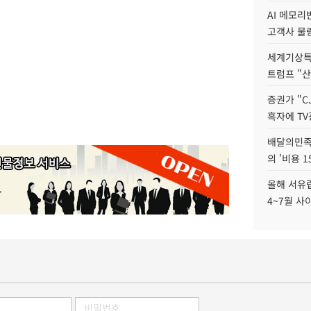
AI 메모
고객사 물량
세계기상특
트럼프 "산
증권가 "C
흑자에 TV
배달의민족
의 '비용 
올해 서유럽
4~7월 사