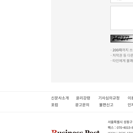
-
200자
까지 쓰실
- 저작권 등 
- 타인에게 불
신문사소개
윤리강령
기사심의규정
이
포럼
광고문의
불편신고
서울특별시 성동구 성
팩스 : 070-4015-
ISSN : 2636-171