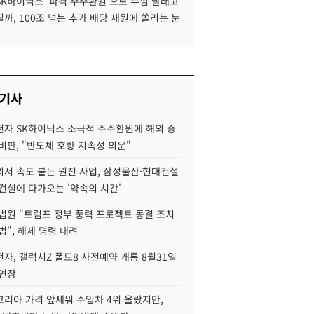
SK하이닉스 '파격 주주환원'으로 투심 달래고
까, 100조 넘는 추가 배당 재원에 쏠리는 눈
 기사
자 SK하이닉스 소극적 주주환원에 해외 증
비판, "반도체 호황 지속성 의문"
서 속도 붙는 원전 사업, 삼성물산·현대건설
건설에 다가오는 '약속의 시간'
법원 "트럼프 정부 풍력 프로젝트 동결 조치
법", 해제 명령 내려
자, 갤럭시Z 폴드8 사전예약 개통 8월31일
 연장
코리아 가격 앞세워 수입차 4위 올랐지만,