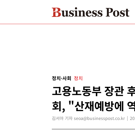
정치·사회
정치
고용노동부 장관 
회, "산재예방에 
김서아 기자 seoa@businesspost.co.kr
20