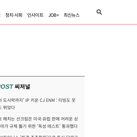
제
정치·사회
인사이트
JOB+
최신뉴스
씨저널
POST
 도시락까지' IP 키운 CJ ENM : 티빙도 웃
도 뛰었다
호 해치는 선크림은 미국·유럽 판매 어려운 상
콜마가 규제 뚫기 위한 '독성 테스트' 통과했다