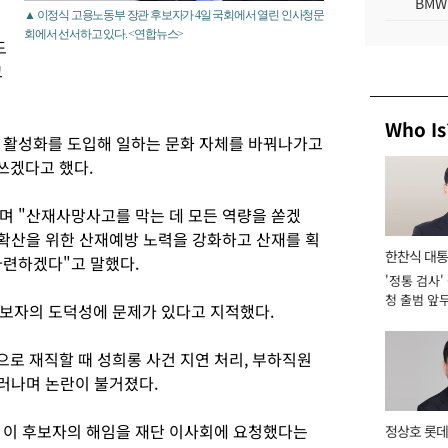
BMW
▲ 이정식 고용노동부 장관 후보자가 4일 국회에서 열린 인사청문
회에서 선서하고 있다. <연합뉴스>
도
고
Who Is
 활성화를 도입해 일하는 문화 자체를 바꿔나가고
쓰겠다고 했다.
며 "산재사망사고를 막는 데 모든 역량을 쏟겠
확산을 위한 산재예방 노력을 강화하고 산재를 획
한찬식 대
마련하겠다"고 말했다.
'정통 검사'
서관
청 출범 앞
보자의 도덕성에 문제가 있다고 지적했다.
맡아 [2026
로 재직할 때 성희롱 사건 지연 처리, 부하직원
드러나며 논란이 불거졌다.
 이 후보자의 해임을 재단 이사회에 요청했다는
정상호 롯데