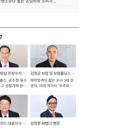
·벤츠보다 높은 공임비에 소비자 ..
?
통령실 민정수석비
김정균 보령 및 보령홀딩스 대
 출신, 공소청·중수
제약업계의 젊은 오너 3세 경
표이사 사장
두고 검찰개혁 완수
영자, 미래 먹거리 '우주와 헬
년]
스케어' 공들여 [2026년]
카드 대표이사 사
강정훈 iM뱅크 행장