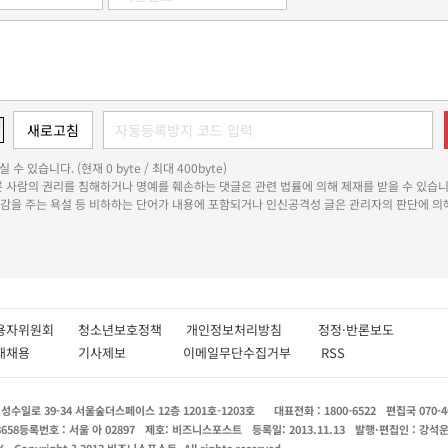
 수 있습니다. (현재 0 byte / 최대 400byte)
다른 사람의 권리를 침해하거나 명예를 훼손하는 댓글은 관련 법률에 의해 제재를 받을 수 있습니
쾌감을 주는 욕설 등 비하하는 단어가 내용에 포함되거나 인신공격성 글은 관리자의 판단에 의해
용자위원회
청소년보호정책
개인정보처리방침
정정·반론보도
인재채용
기사제보
이메일무단수집거부
RSS
수일로 39-34 서울숲더스페이스 12층 1201호-1203호
대표전화 : 1800-6522
편집국 070-4
8658
등록번호 : 서울 아 02897
제호: 비즈니스포스트
등록일: 2013.11.13
발행·편집인 : 강석
X
Copyright ? 2013 비즈니스포스트. All rights reserved.