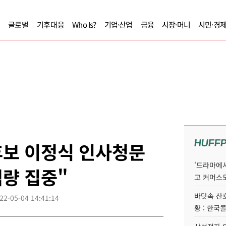
글로벌
기후대응
Who Is?
기업·산업
금융
시장·머니
시민·경
HUFF
후보 이정식 인사청문
'드라마에서
역량 집중"
고 커머스
바닷속 산
22-05-04 14:41:14
황 : 한국