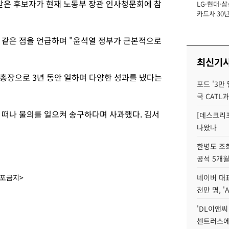
받은 후보자가 현재 노동부 장관 인사청문회에 참
LG·현대·삼
장
카드사 30년
에 '초집중' 
 같은 점을 언급하며 "윤석열 정부가 근본적으로
최신기
총장으로 3년 동안 일하며 다양한 성과를 냈다는
포드 '3만
국 CATL과
 떠나 물의를 일으켜 송구하다며 사과했다. 김서
[데스크리포
나왔나
한병도 조희
공석 5개월
배포금지>
네이버 대표
천만 명, 'A
'DL이앤씨
센트러스에