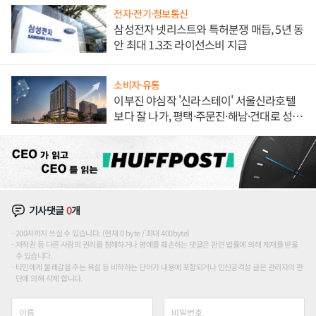
전자·전기·정보통신
삼성전자 넷리스트와 특허분쟁 매듭, 5년 동
안 최대 1.3조 라이선스비 지급
소비자·유통
이부진 야심작 '신라스테이' 서울신라호텔
보다 잘 나가, 평택·주문진·해남·건대로 성
장판 더 넓힌다
기사댓글
0
개
200자까지 쓰실 수 있습니다. (현재 0 byte / 최대 400byte)
저작권 등 다른 사람의 권리를 침해하거나 명예를 훼손하는 댓글은 관련 법률에 의해 제재를 받을
수 있습니다.
타인에게 불쾌감을 주는 욕설 등 비하하는 단어가 내용에 포함되거나 인신공격성 글은 관리자의 판
단에 의해 삭제 합니다.