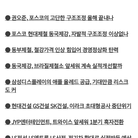
● 권오준, 포스코의 고단한 구조조정 올해 끝내나
● 포스코 현대제철 동국제강, 자발적 구조조정 이상없나
● 동부제철, 철강가격 인상 힘입어 경영정상화 탄력
● 동국제강, 브라질제철소 앞세워 계속 실적개선할까
● 삼성디스플레이의 애플 올레드 공급, 기대만큼 리스크
도 커
● 현대건설 GS건설 SK건설, 이라크 초대형공사 중단위기
● JYP엔터테인먼트, 트와이스 앞세워 1분기 흑자전환
● LS전선 LS엠트론 LS산전, 전기차 확대로 실적반등 예상