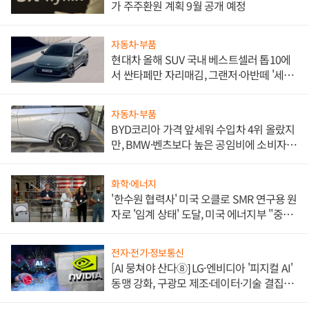
가 주주환원 계획 9월 공개 예정
자동차·부품
현대차 올해 SUV 국내 베스트셀러 톱10에
서 싼타페만 자리매김, 그랜저·아반떼 '세단
쌍끌이'로 내수 방어
자동차·부품
BYD코리아 가격 앞세워 수입차 4위 올랐지
만, BMW·벤츠보다 높은 공임비에 소비자
불만 폭발
화학·에너지
'한수원 협력사' 미국 오클로 SMR 연구용 원
자로 '임계 상태' 도달, 미국 에너지부 "중요
한 이정표"
전자·전기·정보통신
[AI 뭉쳐야 산다⑧] LG·엔비디아 '피지컬 AI'
동맹 강화, 구광모 제조·데이터·기술 결집
해 종합 로보틱스 기업으로