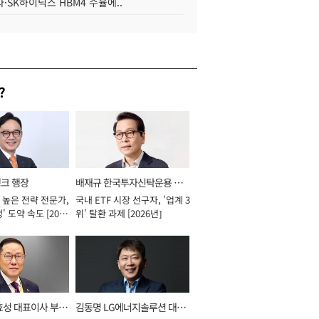
·SK하이닉스 HBM4 수율에..
?
뱅크 행장
배재규 한국투자신탁운용 대
 높은 전략 전문가,
국내 ETF 시장 선구자, '업계 3
표이사 사장
' 도약 속도 [2026
위' 탈환 과제 [2026년]
효성 대표이사 부회
김동명 LG에너지솔루션 대표