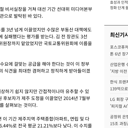
효성과 인적 
장
정화 단계 들
절 비서실장을 거쳐 대선 기간 선대위 미디어본부
관으로 발탁된 바 있다.
부를 3년 넘게 이끌었지만 수많은 부동산 대책에도
최신기
 실패했다는 평가를 받는다. 김 전 장관도 3선
 위원장까지 맡았었지만 국토교통위원회에 이름을
포스코퓨처엠
톤 6년 장
 수요에 걸맞는 공급을 해야 한다는 것이 이 정부
산업은행 
들의 식견을 최대한 겸허하고 정직하게 받아들이겠
'지방 이전
한식 프랜
139억으로
예상하기 쉽지 않지만 간접적이나마 유추할 수 있
원 후보자가 제주 도정을 이끌었던 2014년 7월부
LG 회장 
이를 살펴보는 것이다.
'피지컬 AI
공정위 은행
이 기간 제주지역 주택종합(아파트, 연립 및 다
15조 과징
.44%로 전국 평균 21.21%보다 낮다. 이 수치를