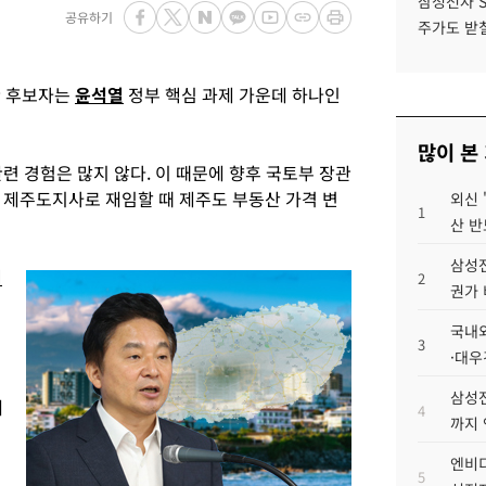
삼성전자 
공유하기
주가도 받칠
 후보자는
윤석열
정부 핵심 과제 가운데 하나인
많이 본
련 경험은 많지 않다. 이 때문에 향후 국토부 장관
 제주도지사로 재임할 때 제주도 부동산 가격 변
외신 
1
산 반
삼성전
희
2
권가 
국내외
3
·대우
삼성전
게
4
까지
엔비디
5