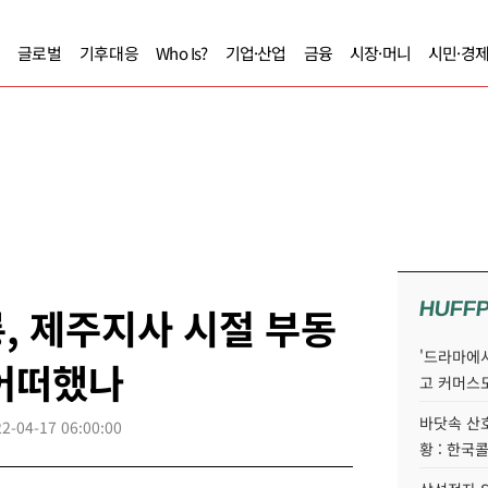
글로벌
기후대응
Who Is?
기업·산업
금융
시장·머니
시민·경
HUFF
, 제주지사 시절 부동
'드라마에서
 어떠했나
고 커머스
바닷속 산
2-04-17 06:00:00
황 : 한국