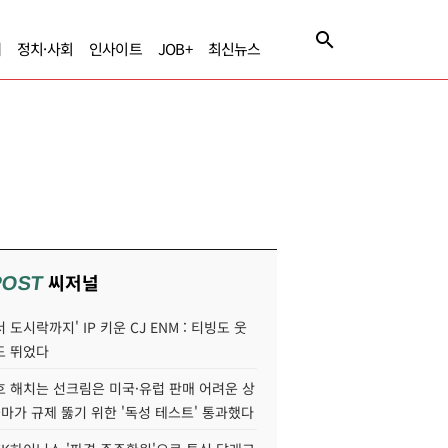
제
정치·사회
인사이트
JOB+
최신뉴스
씨저널
POST
 도시락까지' IP 키운 CJ ENM : 티빙도 웃
도 뛰었다
호 해치는 선크림은 미국·유럽 판매 어려운 상
콜마가 규제 뚫기 위한 '독성 테스트' 통과했다