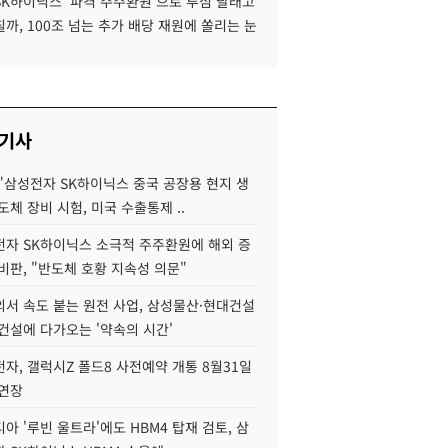
SK하이닉스 '파격 주주환원'으로 투심 달래고
까, 100조 넘는 추가 배당 재원에 쏠리는 눈
 기사
"삼성전자 SK하이닉스 중국 공장용 현지 생
도체 장비 시험, 미국 수출통제 ..
자 SK하이닉스 소극적 주주환원에 해외 증
비판, "반도체 호황 지속성 의문"
서 속도 붙는 원전 사업, 삼성물산·현대건설
건설에 다가오는 '약속의 시간'
자, 갤럭시Z 폴드8 사전예약 개통 8월31일
 연장
아 '루빈 울트라'에도 HBM4 탑재 검토, 삼