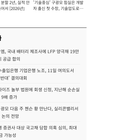
분할 2년, 실적 안
'기술중심' 구광모 힘실은 개발
이사 사장
어서 [2026년]
자 출신 첫 수장, 기술압도로
경쟁력 확보 사활 [2026년]
사
, 국내 배터리 제조사에 LFP 양극재 19만
기 공급 합의
수출입은행 기업은행 노조, 11일 여의도서
 반대' 결의대회
차이즈 놀부 법원에 회생 신청, 지난해 순손실
 9배 증가
구광모 다음 주 젠슨 황 만난다, 실리콘밸리서
' 논의 전망
 증권사 대상 국고채 담합 의혹 심의, 최대
금 가능성