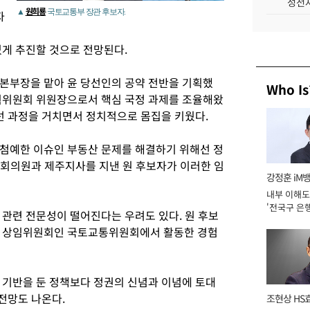
성전자
원희룡
▲
국토교통부 장관 후보자.
자
있게 추진할 것으로 전망된다.
본부장을 맡아 윤 당선인의 공약 전반을 기획했
Who Is
획위원회 위원장으로서 핵심 국정 과제를 조율해왔
대선 과정을 거치면서 정치적으로 몸집을 키웠다.
첨예한 이슈인 부동산 문제를 해결하기 위해선 정
 국회의원과 제주지사를 지낸 원 후보자가 이러한 임
강정훈 iM
내부 이해도
'전국구 은행
 관련 전문성이 떨어진다는 우려도 있다. 원 후보
년]
당 상임위원회인 국토교통위원회에서 활동한 경험
 기반을 둔 정책보다 정권의 신념과 이념에 토대
 전망도 나온다.
조현상 HS