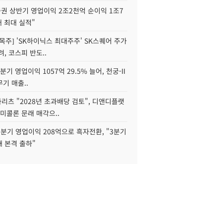
권 상반기 영업이익 2조2천억 순이익 1조7
대 최대 실적"
목주] 'SK하이닉스 최대주주' SK스퀘어 주가
려, 코스피 반도..
2분기 영업이익 1057억 29.5% 늘어, 천궁-II
기 매출..
화리츠 "2028년 초과배당 검토", 디앤디플랫
미콜론 문래 매각으..
분기 영업이익 208억으로 흑자전환, "3분기
재 본격 출하"