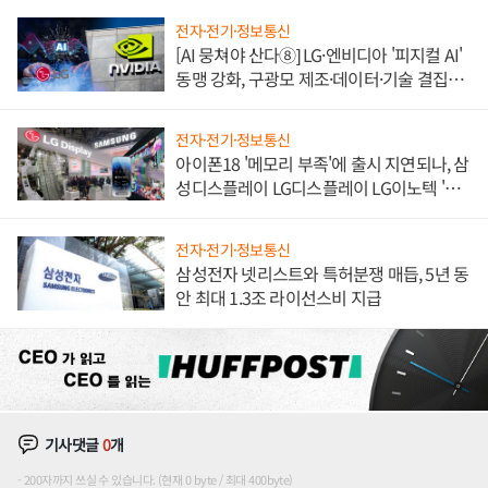
전자·전기·정보통신
[AI 뭉쳐야 산다⑧] LG·엔비디아 '피지컬 AI'
동맹 강화, 구광모 제조·데이터·기술 결집
해 종합 로보틱스 기업으로
전자·전기·정보통신
아이폰18 '메모리 부족'에 출시 지연되나, 삼
성디스플레이 LG디스플레이 LG이노텍 '탈
애플' 수익 다각화 속도
전자·전기·정보통신
삼성전자 넷리스트와 특허분쟁 매듭, 5년 동
안 최대 1.3조 라이선스비 지급
기사댓글
0
개
200자까지 쓰실 수 있습니다. (현재 0 byte / 최대 400byte)