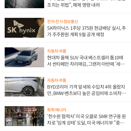
조치는 위법", 해제 명령 내려
전자·전기·정보통신
SK하이닉스 1주당 375원 현금배당 실시, 추
가 주주환원 계획 9월 공개 예정
자동차·부품
현대차 올해 SUV 국내 베스트셀러 톱10에
서 싼타페만 자리매김, 그랜저·아반떼 '세단
쌍끌이'로 내수 방어
자동차·부품
BYD코리아 가격 앞세워 수입차 4위 올랐지
만, BMW·벤츠보다 높은 공임비에 소비자
불만 폭발
화학·에너지
'한수원 협력사' 미국 오클로 SMR 연구용 원
자로 '임계 상태' 도달, 미국 에너지부 "중요
한 이정표"