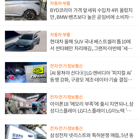
자동차·부품
BYD코리아 가격 앞세워 수입차 4위 올랐지
만, BMW·벤츠보다 높은 공임비에 소비자
불만 폭발
자동차·부품
현대차 올해 SUV 국내 베스트셀러 톱10에
서 싼타페만 자리매김, 그랜저·아반떼 '세단
쌍끌이'로 내수 방어
전자·전기·정보통신
[AI 뭉쳐야 산다⑧] LG·엔비디아 '피지컬 AI'
동맹 강화, 구광모 제조·데이터·기술 결집
해 종합 로보틱스 기업으로
전자·전기·정보통신
아이폰18 '메모리 부족'에 출시 지연되나, 삼
성디스플레이 LG디스플레이 LG이노텍 '탈
애플' 수익 다각화 속도
전자·전기·정보통신
삼성전자 넷리스트와 특허분쟁 매듭, 5년 동