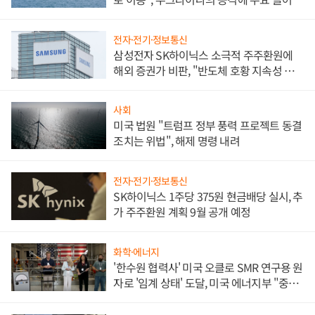
전자·전기·정보통신
삼성전자 SK하이닉스 소극적 주주환원에
해외 증권가 비판, "반도체 호황 지속성 의
문"
사회
미국 법원 "트럼프 정부 풍력 프로젝트 동결
조치는 위법", 해제 명령 내려
전자·전기·정보통신
SK하이닉스 1주당 375원 현금배당 실시, 추
가 주주환원 계획 9월 공개 예정
화학·에너지
'한수원 협력사' 미국 오클로 SMR 연구용 원
자로 '임계 상태' 도달, 미국 에너지부 "중요
한 이정표"