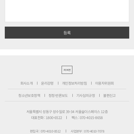
PC버전
회사소개
윤리강령
개인정보처리방침
이용자위원회
청소년보호정책
정정·반론보도
기사심의규정
불편신고
서울특별시 성동구 성수일로 39-34 서울숲더스페이스 12층
대표전화 : 1800-6522
팩스 : 070-4015-8658
편집국 : 070-4010-8512
사업본부 : 070-4010-7078