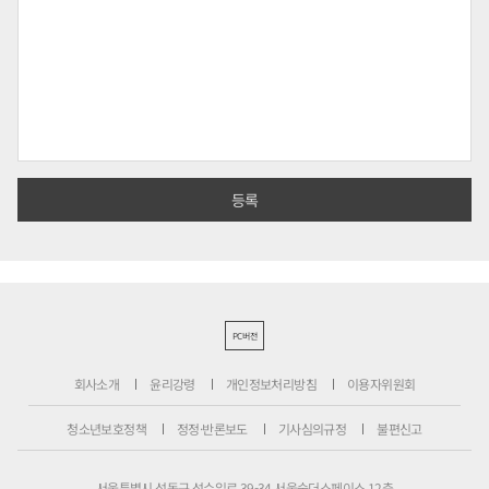
PC버전
회사소개
윤리강령
개인정보처리방침
이용자위원회
청소년보호정책
정정·반론보도
기사심의규정
불편신고
서울특별시 성동구 성수일로 39-34 서울숲더스페이스 12층