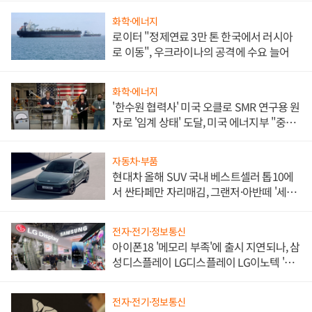
화학·에너지
로이터 "정제연료 3만 톤 한국에서 러시아
로 이동", 우크라이나의 공격에 수요 늘어
화학·에너지
'한수원 협력사' 미국 오클로 SMR 연구용 원
자로 '임계 상태' 도달, 미국 에너지부 "중요
한 이정표"
자동차·부품
현대차 올해 SUV 국내 베스트셀러 톱10에
서 싼타페만 자리매김, 그랜저·아반떼 '세단
쌍끌이'로 내수 방어
전자·전기·정보통신
아이폰18 '메모리 부족'에 출시 지연되나, 삼
성디스플레이 LG디스플레이 LG이노텍 '탈
애플' 수익 다각화 속도
전자·전기·정보통신