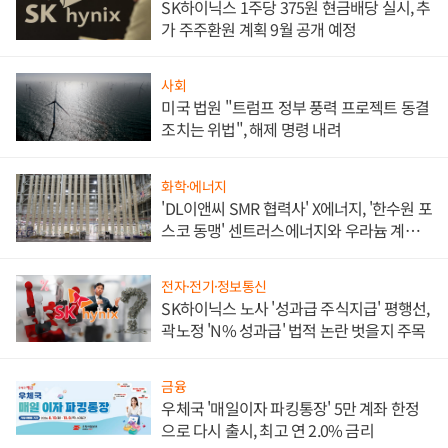
SK하이닉스 1주당 375원 현금배당 실시, 추
가 주주환원 계획 9월 공개 예정
사회
미국 법원 "트럼프 정부 풍력 프로젝트 동결
조치는 위법", 해제 명령 내려
화학·에너지
'DL이앤씨 SMR 협력사' X에너지, '한수원 포
스코 동맹' 센트러스에너지와 우라늄 계약
체결
전자·전기·정보통신
SK하이닉스 노사 '성과급 주식지급' 평행선,
곽노정 'N% 성과급' 법적 논란 벗을지 주목
금융
우체국 '매일이자 파킹통장' 5만 계좌 한정
으로 다시 출시, 최고 연 2.0% 금리