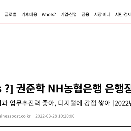
글로벌
기후대응
Who Is?
기업·산업
금융
시장·머니
시민·경
Is ?] 권준학 NH농협은행 은행
과 업무추진력 좋아, 디지털에 강점 쌓아 [2022
nesspost.co.kr
2022-03-28 10:20:00