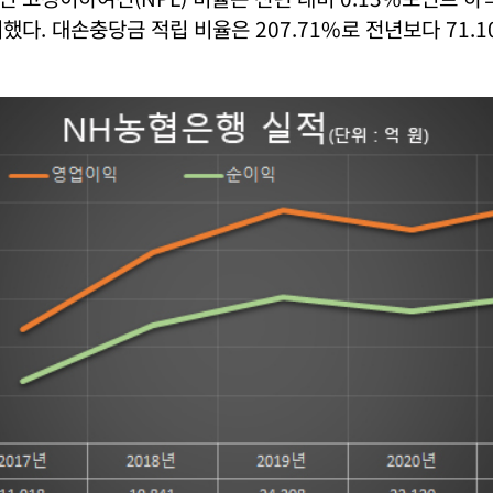
했다. 대손충당금 적립 비율은 207.71%로 전년보다 71.