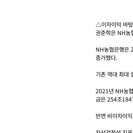
△이자이익 바탕
권준학은 NH농
NH농협은행은 2
증가했다.
기존 역대 최대 
2021년 NH농
금은 254조184
반면 비이자이익은
자산건전성 지표인