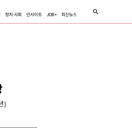
제
정치·사회
인사이트
JOB+
최신뉴스
장
년]