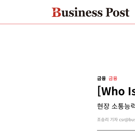
금융
금융
[Who 
현장 소통능력
조승리 기자 csr@busi