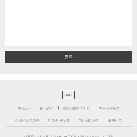
PC버전
회사소개
윤리강령
개인정보처리방침
이용자위원회
청소년보호정책
정정·반론보도
기사심의규정
불편신고
서울특별시 성동구 성수일로 39-34 서울숲더스페이스 12층