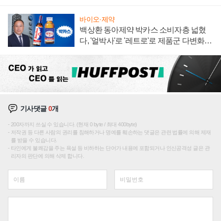
임 향하나
바이오·제약
백상환 동아제약 박카스 소비자층 넓혔
다, '얼박사'로 '레트로'로 제품군 다변화
주효
기사댓글
0
개
200자까지 쓰실 수 있습니다. (현재 0 byte / 최대 400byte)
저작권 등 다른 사람의 권리를 침해하거나 명예를 훼손하는 댓글은 관련 법률에 의해 제재
를 받을 수 있습니다.
타인에게 불쾌감을 주는 욕설 등 비하하는 단어가 내용에 포함되거나 인신공격성 글은 관
리자의 판단에 의해 삭제 합니다.