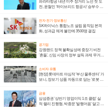
파라타항공 내년 미주 장거리 노선 첫 도
전, 윤철민 '하이브리드 항공사' 승부수 통
할까
전자·전기·정보통신
SK하이닉스 통합노조 설립 움직임 본격
화, 성과급 체계 불만에 3500명 결집
공기업
강원랜드 정책 불확실성에 중장기 비전
'흔들', 신임 사장의 정부 설득 과제 무거워
져
소비자·유통
[현장] 롯데마트 야심작 '부산 물류센터' 가
보니, 장보기 상품 자동으로 담는 '로봇 40
0대' 장관
금융
삼섬증권 '상반기 영업이익 1조 클럽' 실
적 랠리 진행형, 박종문 '발행어음' 달고 연