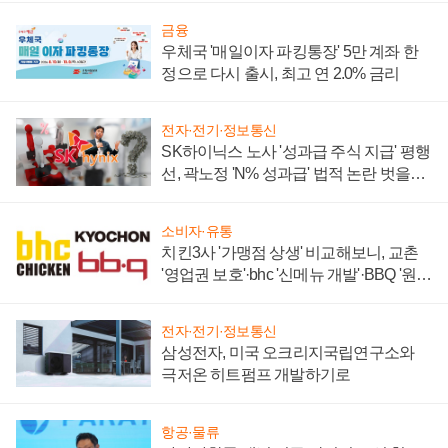
금융
우체국 '매일이자 파킹통장' 5만 계좌 한
정으로 다시 출시, 최고 연 2.0% 금리
전자·전기·정보통신
SK하이닉스 노사 '성과급 주식 지급' 평행
선, 곽노정 'N% 성과급' 법적 논란 벗을지
주목
소비자·유통
치킨3사 '가맹점 상생' 비교해보니, 교촌
'영업권 보호'·bhc '신메뉴 개발'·BBQ '원가
부담'
전자·전기·정보통신
삼성전자, 미국 오크리지국립연구소와
극저온 히트펌프 개발하기로
항공·물류