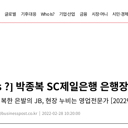
글로벌
기후대응
Who Is?
기업·산업
금융
시장·머니
시민·경
Is ?] 박종복 SC제일은행 은행
회복한 은발의 JB, 현장 누비는 영업전문가 [2022
usinesspost.co.kr
2022-02-28 10:20:00