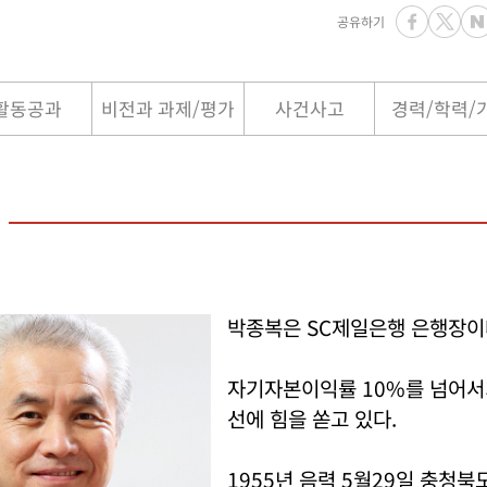
공유하기
활동공과
비전과 과제/평가
사건사고
경력/학력/
박종복은 SC제일은행 은행장이
자기자본이익률 10%를 넘어서
선에 힘을 쏟고 있다.
1955년 음력 5월29일 충청북