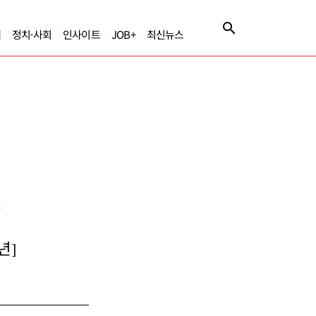
제
정치·사회
인사이트
JOB+
최신뉴스
장
년]