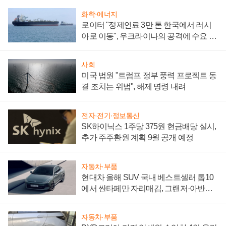
화학·에너지
로이터 "정제연료 3만 톤 한국에서 러시
아로 이동", 우크라이나의 공격에 수요 늘
어
사회
미국 법원 "트럼프 정부 풍력 프로젝트 동
결 조치는 위법", 해제 명령 내려
전자·전기·정보통신
SK하이닉스 1주당 375원 현금배당 실시,
추가 주주환원 계획 9월 공개 예정
자동차·부품
현대차 올해 SUV 국내 베스트셀러 톱10
에서 싼타페만 자리매김, 그랜저·아반떼
'세단 쌍끌이'로 내수 방어
자동차·부품