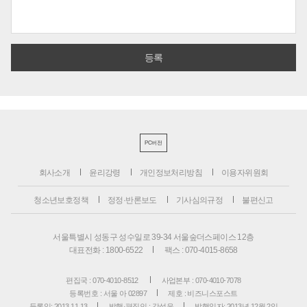
PC버전
회사소개
윤리강령
개인정보처리방침
이용자위원회
청소년보호정책
정정·반론보도
기사심의규정
불편신고
서울특별시 성동구 성수일로 39-34 서울숲더스페이스 12층
대표전화 : 1800-6522
팩스 : 070-4015-8658
편집국 : 070-4010-8512
사업본부 : 070-4010-7078
등록번호 : 서울 아 02897
제호 : 비즈니스포스트
등록일: 2013.11.13
발행·편집인 : 강석운
발행일자: 2013년 12월 2일