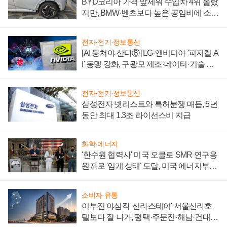
BYD코리아 가격 앞세워 수입차 4위 올랐
지만, BMW·벤츠보다 높은 공임비에 소비
자 불만 폭발
전자·전기·정보통신
[AI 뭉쳐야 산다⑧] LG·엔비디아 '피지컬 A
I' 동맹 강화, 구광모 제조·데이터·기술 결
집해 종합 로보틱스 기업으로
전자·전기·정보통신
삼성전자 넷리스트와 특허분쟁 매듭, 5년
동안 최대 1.3조 라이선스비 지급
화학·에너지
'한수원 협력사' 미국 오클로 SMR 연구용
원자로 '임계 상태' 도달, 미국 에너지부
"중요한 이정표"
소비자·유통
이부진 야심작 '신라스테이' 서울신라호
텔보다 잘 나가, 평택·주문진·해남·건대로