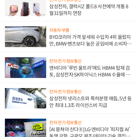
삼성전자, 갤럭시Z 폴드8 사전예약 개통 8
월31일까지 연장
자동차·부품
BYD코리아 가격 앞세워 수입차 4위 올랐지
만, BMW·벤츠보다 높은 공임비에 소비자
불만 폭발
전자·전기·정보통신
엔비디아 '루빈 울트라'에도 HBM4 탑재 검
토, 삼성전자·SK하이닉스 HBM4 수율에 주
도권 갈린다
전자·전기·정보통신
삼성전자 넷리스트와 특허분쟁 매듭, 5년 동
안 최대 1.3조 라이선스비 지급
전자·전기·정보통신
[AI 뭉쳐야 산다⑧] LG·엔비디아 '피지컬 AI'
동맹 강화, 구광모 제조·데이터·기술 결집