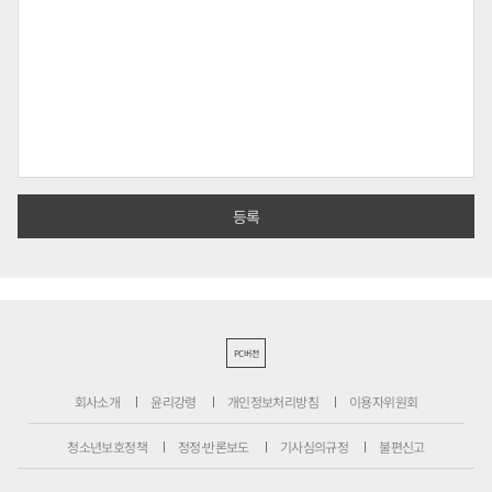
PC버전
회사소개
윤리강령
개인정보처리방침
이용자위원회
청소년보호정책
정정·반론보도
기사심의규정
불편신고