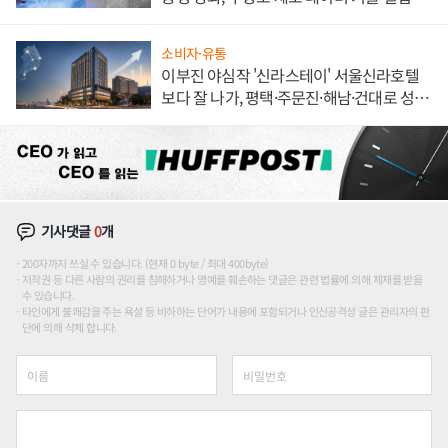
해 종합 로보틱스 기업으로
소비자·유통
이부진 야심작 '신라스테이' 서울신라호텔
보다 잘 나가, 평택·주문진·해남·건대로 성
장판 더 넓힌다
기사댓글
0
개
200자까지 쓰실 수 있습니다. (현재 0 byte / 최대 400byte)
저작권 등 다른 사람의 권리를 침해하거나 명예를 훼손하는 댓글은 관련 법률에 의해 제재를 받을
수 있습니다.
타인에게 불쾌감을 주는 욕설 등 비하하는 단어가 내용에 포함되거나 인신공격성 글은 관리자의 판
단에 의해 삭제 합니다.