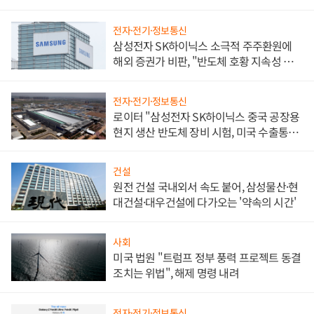
전자·전기·정보통신
삼성전자 SK하이닉스 소극적 주주환원에
해외 증권가 비판, "반도체 호황 지속성 의
문"
전자·전기·정보통신
로이터 "삼성전자 SK하이닉스 중국 공장용
현지 생산 반도체 장비 시험, 미국 수출통제
대비"
건설
원전 건설 국내외서 속도 붙어, 삼성물산·현
대건설·대우건설에 다가오는 '약속의 시간'
사회
미국 법원 "트럼프 정부 풍력 프로젝트 동결
조치는 위법", 해제 명령 내려
전자·전기·정보통신