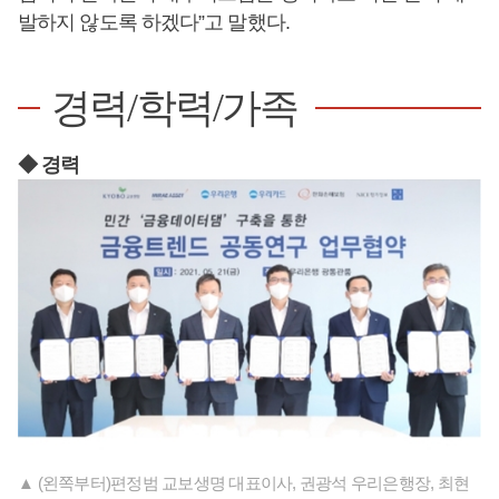
발하지 않도록 하겠다”고 말했다.
경력/학력/가족
◆ 경력
▲ (왼쪽부터)편정범 교보생명 대표이사, 권광석 우리은행장, 최현