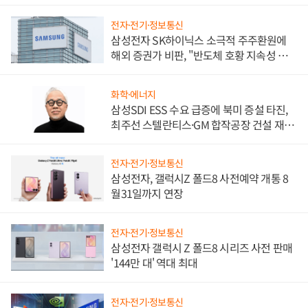
전자·전기·정보통신
삼성전자 SK하이닉스 소극적 주주환원에
해외 증권가 비판, "반도체 호황 지속성 의
문"
화학·에너지
삼성SDI ESS 수요 급증에 북미 증설 타진,
최주선 스텔란티스·GM 합작공장 건설 재추
진하나
전자·전기·정보통신
삼성전자, 갤럭시Z 폴드8 사전예약 개통 8
월31일까지 연장
전자·전기·정보통신
삼성전자 갤럭시 Z 폴드8 시리즈 사전 판매
'144만 대' 역대 최대
전자·전기·정보통신