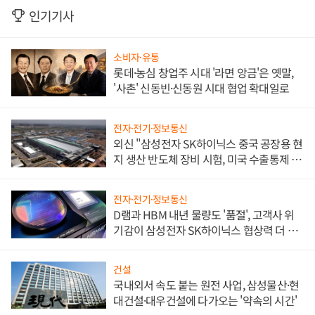
인기기사
소비자·유통
롯데·농심 창업주 시대 '라면 앙금'은 옛말,
'사촌' 신동빈·신동원 시대 협업 확대일로
전자·전기·정보통신
외신 "삼성전자 SK하이닉스 중국 공장용 현
지 생산 반도체 장비 시험, 미국 수출통제 대
비"
전자·전기·정보통신
D램과 HBM 내년 물량도 '품절', 고객사 위
기감이 삼성전자 SK하이닉스 협상력 더 키
워
건설
국내외서 속도 붙는 원전 사업, 삼성물산·현
대건설·대우건설에 다가오는 '약속의 시간'