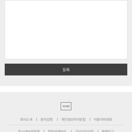
PC버전
회사소개
윤리강령
개인정보처리방침
이용자위원회
청소년보호정책
정정·반론보도
기사심의규정
불편신고