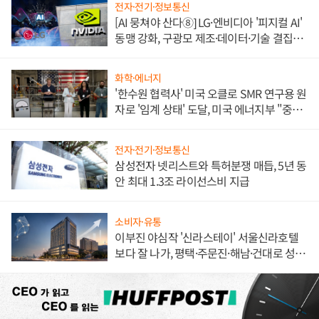
전자·전기·정보통신
[AI 뭉쳐야 산다⑧] LG·엔비디아 '피지컬 AI'
동맹 강화, 구광모 제조·데이터·기술 결집
해 종합 로보틱스 기업으로
화학·에너지
'한수원 협력사' 미국 오클로 SMR 연구용 원
자로 '임계 상태' 도달, 미국 에너지부 "중요
한 이정표"
전자·전기·정보통신
삼성전자 넷리스트와 특허분쟁 매듭, 5년 동
안 최대 1.3조 라이선스비 지급
소비자·유통
이부진 야심작 '신라스테이' 서울신라호텔
보다 잘 나가, 평택·주문진·해남·건대로 성
장판 더 넓힌다