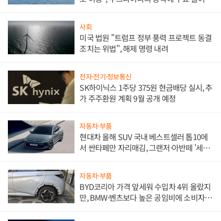
사회
미국 법원 "트럼프 정부 풍력 프로젝트 동결
조치는 위법", 해제 명령 내려
전자·전기·정보통신
SK하이닉스 1주당 375원 현금배당 실시, 추
가 주주환원 계획 9월 공개 예정
자동차·부품
현대차 올해 SUV 국내 베스트셀러 톱10에
서 싼타페만 자리매김, 그랜저·아반떼 '세단
쌍끌이'로 내수 방어
자동차·부품
BYD코리아 가격 앞세워 수입차 4위 올랐지
만, BMW·벤츠보다 높은 공임비에 소비자
불만 폭발