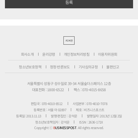
PC버전
회사소개
윤리강령
개인정보처리방침
이용자위원회
청소년보호정책
정정·반론보도
기사심의규정
불편신고
서울특별시 성동구 성수일로 39-34 서울숲더스페이스 12층
대표전화 : 1800-6522
팩스 : 070-4015-8658
편집국 : 070-4010-8512
사업본부 : 070-4010-7078
등록번호 : 서울 아 02897
제호 : 비즈니스포스트
등록일: 2013.11.13
발행·편집인 : 강석운
발행일자: 2013년 12월 2일
청소년보호책임자 : 강석운
ISSN : 2636-171X
Copyright ⓒ
B
USINESSPOST
. All rights reserved.