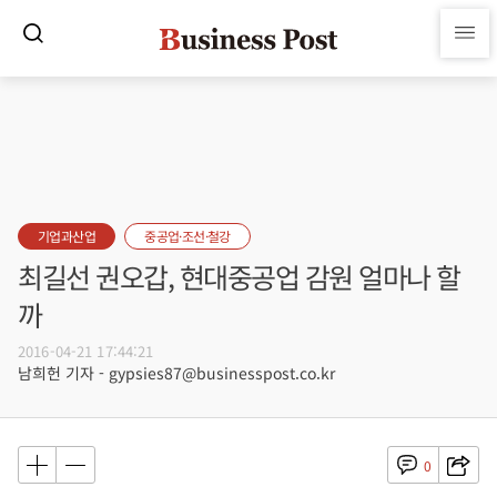
기업과산업
중공업·조선·철강
최길선 권오갑, 현대중공업 감원 얼마나 할
까
2016-04-21 17:44:21
남희헌 기자 - gypsies87@businesspost.co.kr
0