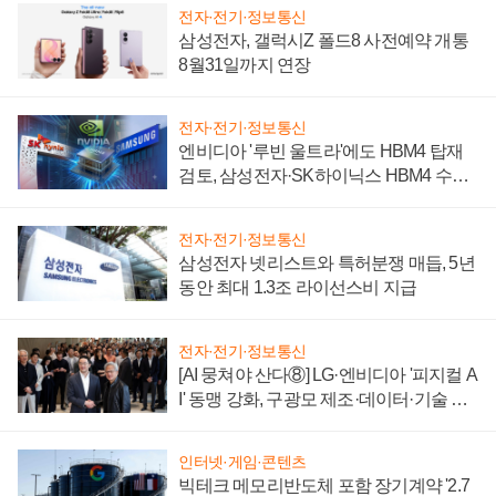
전자·전기·정보통신
삼성전자, 갤럭시Z 폴드8 사전예약 개통
8월31일까지 연장
전자·전기·정보통신
엔비디아 '루빈 울트라'에도 HBM4 탑재
검토, 삼성전자·SK하이닉스 HBM4 수율
에 주도권 갈린다
전자·전기·정보통신
삼성전자 넷리스트와 특허분쟁 매듭, 5년
동안 최대 1.3조 라이선스비 지급
전자·전기·정보통신
[AI 뭉쳐야 산다⑧] LG·엔비디아 '피지컬 A
I' 동맹 강화, 구광모 제조·데이터·기술 결
집해 종합 로보틱스 기업으로
인터넷·게임·콘텐츠
빅테크 메모리반도체 포함 장기계약 '2.7