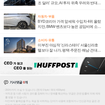
조 달러' 규모, AI 투자 위축 우려와 반대
신호
자동차·부품
BYD코리아 가격 앞세워 수입차 4위 올랐
지만, BMW·벤츠보다 높은 공임비에 소비
자 불만 폭발
소비자·유통
이부진 야심작 '신라스테이' 서울신라호
텔보다 잘 나가, 평택·주문진·해남·건대로
성장판 더 넓힌다
기사댓글
0
개
200자까지 쓰실 수 있습니다. (현재 0 byte / 최대 400byte)
저작권 등 다른 사람의 권리를 침해하거나 명예를 훼손하는 댓글은 관련 법률에 의해 제재
를 받을 수 있습니다.
타인에게 불쾌감을 주는 욕설 등 비하하는 단어가 내용에 포함되거나 인신공격성 글은 관
리자의 판단에 의해 삭제 합니다.