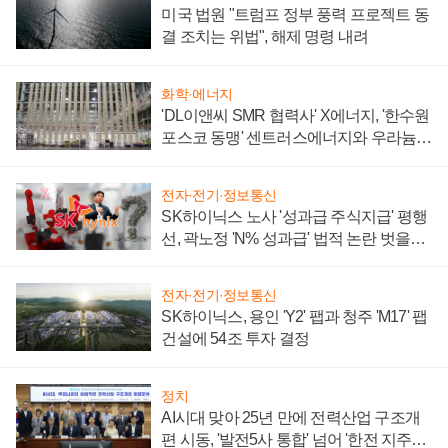
미국 법원 "트럼프 정부 풍력 프로젝트 동
결 조치는 위법", 해제 명령 내려
화학·에너지
'DL이앤씨 SMR 협력사' X에너지, '한수원
포스코 동맹' 센트러스에너지와 우라늄
계약 체결
전자·전기·정보통신
SK하이닉스 노사 '성과급 주식지급' 평행
선, 곽노정 'N% 성과급' 법적 논란 벗을지
주목
전자·전기·정보통신
SK하이닉스, 용인 'Y2' 팹과 청주 'M17' 팹
건설에 54조 투자 결정
정치
AI시대 맞아 25년 만에 전력산업 구조개
편 시동, '발전5사 통합' 넘어 '한전 지주사'