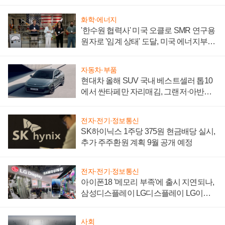
어
화학·에너지
'한수원 협력사' 미국 오클로 SMR 연구용
원자로 '임계 상태' 도달, 미국 에너지부
"중요한 이정표"
자동차·부품
현대차 올해 SUV 국내 베스트셀러 톱10
에서 싼타페만 자리매김, 그랜저·아반떼
'세단 쌍끌이'로 내수 방어
전자·전기·정보통신
SK하이닉스 1주당 375원 현금배당 실시,
추가 주주환원 계획 9월 공개 예정
전자·전기·정보통신
아이폰18 '메모리 부족'에 출시 지연되나,
삼성디스플레이 LG디스플레이 LG이노
텍 '탈애플' 수익 다각화 속도
사회