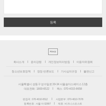
PC버전
회사소개
윤리강령
개인정보처리방침
이용자위원회
청소년보호정책
정정·반론보도
기사심의규정
불편신고
서울특별시 성동구 성수일로 39-34 서울숲더스페이스 12층
대표전화 : 1800-6522
팩스 : 070-4015-8658
편집국 : 070-4010-8512
사업본부 : 070-4010-7078
등록번호 : 서울 아 02897
제호 : 비즈니스포스트