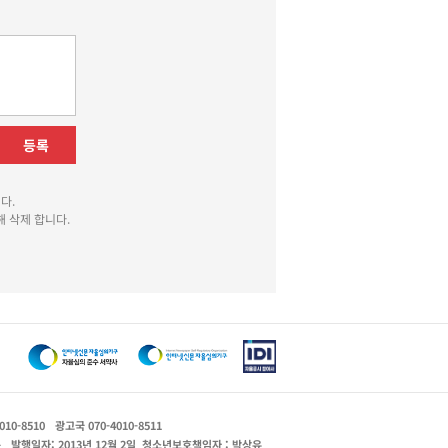
등록
다.
 삭제 합니다.
010-8510
광고국 070-4010-8511
운
발행일자: 2013년 12월 2일
청소년보호책임자 : 박상유