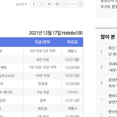
삼성전자 
공유하기
주가도 받칠
많이 본
외신 
1
산 반
국내외
2
·대우
삼성전
3
까지
엔비디
4
성전자
한수원
5