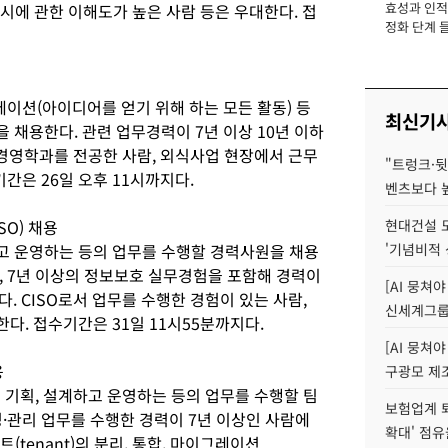
효성과 인적 
공시에 관한 이해도가 높은 사람 등은 우대한다. 접
장
정화 단계 들
데이션(아이디어를 얻기 위해 하는 모든 활동) 등
최신기
채용한다. 관련 업무경력이 7년 이상 10년 이하
)경영학과를 전공한 사람, 외식사업 현장에서 근무
"트렁크·뒷
간은 26일 오후 11시까지다.
벤츠보다 높
O) 채용
현대건설 
고 운영하는 등의 업무를 수행할 경력사원을 채용
'기념비적 
, 7년 이상의 정보보호 실무경험을 포함해 경력이
[AI 뭉쳐
. CISO로서 업무를 수행한 경험이 있는 사람,
신세계그룹 
. 접수기간은 31일 11시55분까지다.
[AI 뭉쳐야
용
구광모 제조
 기획, 설계하고 운영하는 등의 업무를 수행할 팀
보험업계 퇴
영·관리 업무를 수행한 경력이 7년 이상인 사람에
확대' 점유
(tenant)의 분리, 통합, 마이그레이션