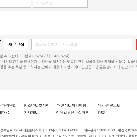
 수 있습니다. (현재 0 byte / 최대 400byte)
다른 사람의 권리를 침해하거나 명예를 훼손하는 댓글은 관련 법률에 의해 제재를 받을 수 있습니
쾌감을 주는 욕설 등 비하하는 단어가 내용에 포함되거나 인신공격성 글은 관리자의 판단에 의해
용자위원회
청소년보호정책
개인정보처리방침
정정·반론보도
인재채용
기사제보
이메일무단수집거부
RSS
수일로 39-34 서울숲더스페이스 12층 1201호-1203호
대표전화 : 1800-6522
편집국 070-4
8658
등록번호 : 서울 아 02897
제호: 비즈니스포스트
등록일: 2013.11.13
발행·편집인 : 강석