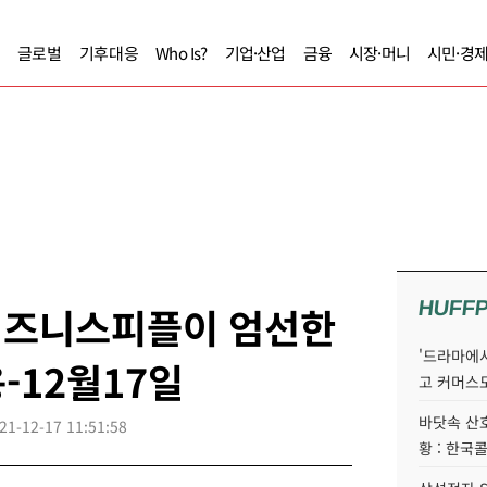
글로벌
기후대응
Who Is?
기업·산업
금융
시장·머니
시민·경
HUFF
] 비즈니스피플이 엄선한
'드라마에서
-12월17일
고 커머스
바닷속 산
21-12-17 11:51:58
황 : 한국