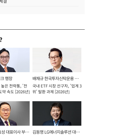
 체결
?
뱅크 행장
배재규 한국투자신탁운용 대
높은 전략통, '전
국내 ETF 시장 선구자, '업계 3
표이사 사장
도약 속도 [2026년]
위' 탈환 과제 [2026년]
효성 대표이사 부회
김동명 LG에너지솔루션 대표