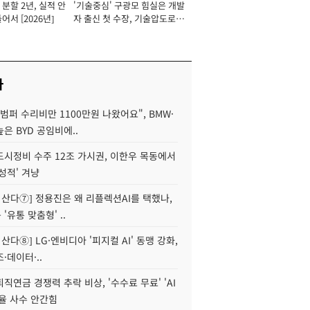
분할 2년, 실적 안
'기술중심' 구광모 힘실은 개발
이사 사장
어서 [2026년]
자 출신 첫 수장, 기술압도로
경쟁력 확보 사활 [2026년]
사
범퍼 수리비만 1100만원 나왔어요", BMW·
은 BYD 공임비에..
도시정비 수주 12조 가시권, 이한우 목동에서
성적' 겨냥
야 산다⑦] 정용진은 왜 리플렉션AI를 택했나,
'유통 맞춤형' ..
 산다⑧] LG·엔비디아 '피지컬 AI' 동맹 강화,
·데이터·..
직연금 경쟁력 추락 비상, '수수료 무료' 'AI
율 사수 안간힘