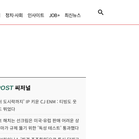
제
정치·사회
인사이트
JOB+
최신뉴스
씨저널
POST
 도시락까지' IP 키운 CJ ENM : 티빙도 웃
도 뛰었다
호 해치는 선크림은 미국·유럽 판매 어려운 상
콜마가 규제 뚫기 위한 '독성 테스트' 통과했다