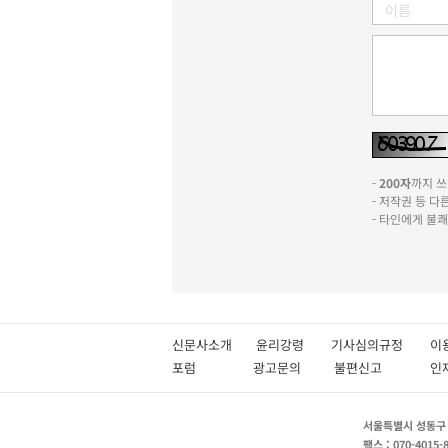
-
200자
까지 쓰실
- 저작권 등 
- 타인에게 불
신문사소개
윤리강령
기사심의규정
이
포럼
광고문의
불편신고
서울특별시 성동구 성
팩스 : 070-4015-