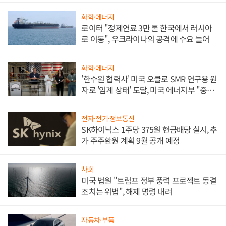
화학·에너지
로이터 "정제연료 3만 톤 한국에서 러시아
로 이동", 우크라이나의 공격에 수요 늘어
화학·에너지
'한수원 협력사' 미국 오클로 SMR 연구용 원
자로 '임계 상태' 도달, 미국 에너지부 "중요
한 이정표"
전자·전기·정보통신
SK하이닉스 1주당 375원 현금배당 실시, 추
가 주주환원 계획 9월 공개 예정
사회
미국 법원 "트럼프 정부 풍력 프로젝트 동결
조치는 위법", 해제 명령 내려
자동차·부품