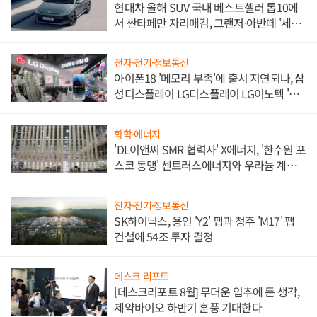
현대차 올해 SUV 국내 베스트셀러 톱10에
서 싼타페만 자리매김, 그랜저·아반떼 '세단
쌍끌이'로 내수 방어
전자·전기·정보통신
아이폰18 '메모리 부족'에 출시 지연되나, 삼
성디스플레이 LG디스플레이 LG이노텍 '탈
애플' 수익 다각화 속도
화학·에너지
'DL이앤씨 SMR 협력사' X에너지, '한수원 포
스코 동맹' 센트러스에너지와 우라늄 계약
체결
전자·전기·정보통신
SK하이닉스, 용인 'Y2' 팹과 청주 'M17' 팹
건설에 54조 투자 결정
데스크 리포트
[데스크리포트 8월] 무더운 입추에 든 생각,
제약바이오 하반기 훈풍 기대한다