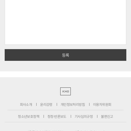
PC버전
회사소개
윤리강령
개인정보처리방침
이용자위원회
청소년보호정책
정정·반론보도
기사심의규정
불편신고