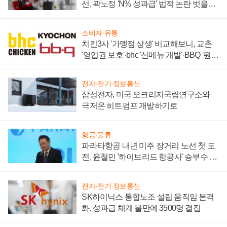
선, 곽노정 'N% 성과급' 법적 논란 벗을지
주목
소비자·유통
치킨3사 '가맹점 상생' 비교해보니, 교촌
'영업권 보호'·bhc '신메뉴 개발'·BBQ '원가
부담'
전자·전기·정보통신
삼성전자, 미국 오크리지국립연구소와
극저온 히트펌프 개발하기로
항공·물류
파라타항공 내년 미주 장거리 노선 첫 도
전, 윤철민 '하이브리드 항공사' 승부수 통
할까
전자·전기·정보통신
SK하이닉스 통합노조 설립 움직임 본격
화, 성과급 체계 불만에 3500명 결집