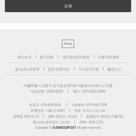
PC버전
회사소개
윤리강령
개인정보처리방침
이용자위원회
청소년보호정책
정정·반론보도
기사심의규정
불편신고
서울특별시 성동구 성수일로 39-34 서울숲더스페이스 12층
대표전화 : 1800-6522
팩스 : 070-4015-8658
편집국 : 070-4010-8512
사업본부 : 070-4010-7078
등록번호 : 서울 아 02897
제호 : 비즈니스포스트
등록일: 2013.11.13
발행·편집인 : 강석운
발행일자: 2013년 12월 2일
청소년보호책임자 : 강석운
ISSN : 2636-171X
Copyright ⓒ
B
USINESSPOST
. All rights reserved.