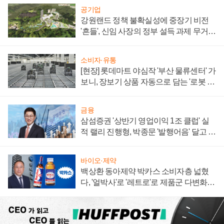
공기업
강원랜드 정책 불확실성에 중장기 비전
'흔들', 신임 사장의 정부 설득 과제 무거워
져
소비자·유통
[현장] 롯데마트 야심작 '부산 물류센터' 가
보니, 장보기 상품 자동으로 담는 '로봇 40
0대' 장관
금융
삼섬증권 '상반기 영업이익 1조 클럽' 실
적 랠리 진행형, 박종문 '발행어음' 달고 연
임 향하나
바이오·제약
백상환 동아제약 박카스 소비자층 넓혔
다, '얼박사'로 '레트로'로 제품군 다변화
주효