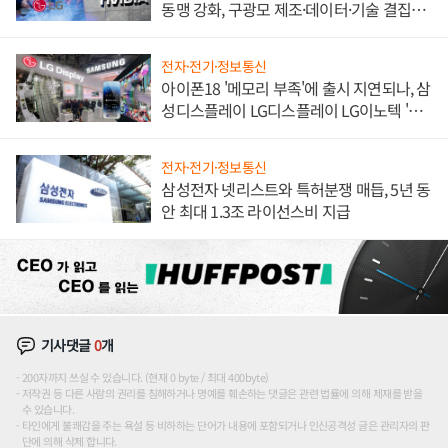
동맹 강화, 구광모 제조·데이터·기술 결집
해 종합 로보틱스 기업으로
전자·전기·정보통신
아이폰18 '메모리 부족'에 출시 지연되나, 삼
성디스플레이 LG디스플레이 LG이노텍 '탈
애플' 수익 다각화 속도
전자·전기·정보통신
삼성전자 넷리스트와 특허분쟁 매듭, 5년 동
안 최대 1.3조 라이선스비 지급
기사댓글
0
개
200자까지 쓰실 수 있습니다. (현재 0 byte / 최대 400byte)
저작권 등 다른 사람의 권리를 침해하거나 명예를 훼손하는 댓글은 관련 법률에 의해 제재를 받을
수 있습니다.
타인에게 불쾌감을 주는 욕설 등 비하하는 단어가 내용에 포함되거나 인신공격성 글은 관리자의 판
단에 의해 삭제 합니다.