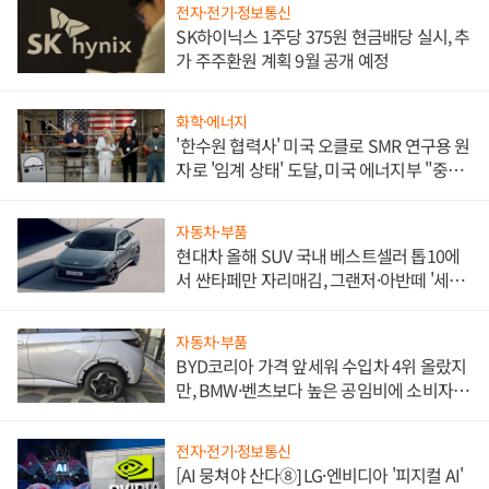
전자·전기·정보통신
SK하이닉스 1주당 375원 현금배당 실시, 추
가 주주환원 계획 9월 공개 예정
화학·에너지
'한수원 협력사' 미국 오클로 SMR 연구용 원
자로 '임계 상태' 도달, 미국 에너지부 "중요
한 이정표"
자동차·부품
현대차 올해 SUV 국내 베스트셀러 톱10에
서 싼타페만 자리매김, 그랜저·아반떼 '세단
쌍끌이'로 내수 방어
자동차·부품
BYD코리아 가격 앞세워 수입차 4위 올랐지
만, BMW·벤츠보다 높은 공임비에 소비자
불만 폭발
전자·전기·정보통신
[AI 뭉쳐야 산다⑧] LG·엔비디아 '피지컬 AI'