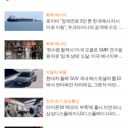
화학·에너지
로이터 "정제연료 3만 톤 한국에서 러시
아로 이동", 우크라이나의 공격에 수요 늘
어
화학·에너지
'한수원 협력사' 미국 오클로 SMR 연구용
원자로 '임계 상태' 도달, 미국 에너지부
"중요한 이정표"
자동차·부품
현대차 올해 SUV 국내 베스트셀러 톱10
에서 싼타페만 자리매김, 그랜저·아반떼
'세단 쌍끌이'로 내수 방어
전자·전기·정보통신
아이폰18 '메모리 부족'에 출시 지연되나,
삼성디스플레이 LG디스플레이 LG이노
텍 '탈애플' 수익 다각화 속도