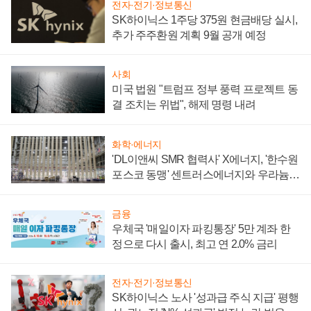
전자·전기·정보통신
SK하이닉스 1주당 375원 현금배당 실시,
추가 주주환원 계획 9월 공개 예정
사회
미국 법원 "트럼프 정부 풍력 프로젝트 동
결 조치는 위법", 해제 명령 내려
화학·에너지
'DL이앤씨 SMR 협력사' X에너지, '한수원
포스코 동맹' 센트러스에너지와 우라늄
계약 체결
금융
우체국 '매일이자 파킹통장' 5만 계좌 한
정으로 다시 출시, 최고 연 2.0% 금리
전자·전기·정보통신
SK하이닉스 노사 '성과급 주식 지급' 평행