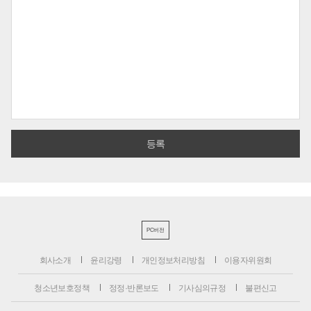
PC버전
회사소개
윤리강령
개인정보처리방침
이용자위원회
청소년보호정책
정정·반론보도
기사심의규정
불편신고