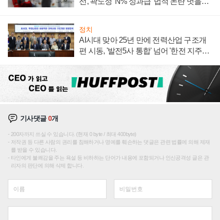
선, 곽노정 'N% 성과급' 법적 논란 벗을지
주목
정치
AI시대 맞아 25년 만에 전력산업 구조개
편 시동, '발전5사 통합' 넘어 '한전 지주사'
재편론도
기사댓글
0
개
200자까지 쓰실 수 있습니다. (현재 0 byte / 최대 400byte)
저작권 등 다른 사람의 권리를 침해하거나 명예를 훼손하는 댓글은 관련 법률에 의해 제재
를 받을 수 있습니다.
타인에게 불쾌감을 주는 욕설 등 비하하는 단어가 내용에 포함되거나 인신공격성 글은 관
리자의 판단에 의해 삭제 합니다.