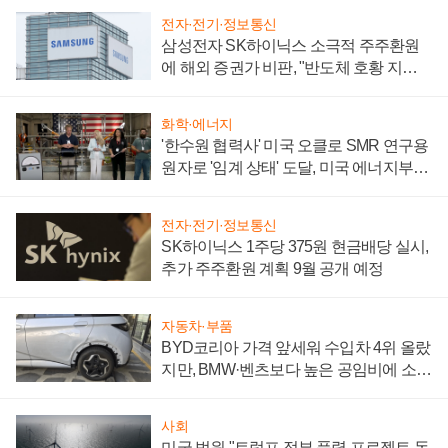
전자·전기·정보통신
삼성전자 SK하이닉스 소극적 주주환원
에 해외 증권가 비판, "반도체 호황 지속
성 의문"
화학·에너지
'한수원 협력사' 미국 오클로 SMR 연구용
원자로 '임계 상태' 도달, 미국 에너지부
"중요한 이정표"
전자·전기·정보통신
SK하이닉스 1주당 375원 현금배당 실시,
추가 주주환원 계획 9월 공개 예정
자동차·부품
BYD코리아 가격 앞세워 수입차 4위 올랐
지만, BMW·벤츠보다 높은 공임비에 소비
자 불만 폭발
사회
미국 법원 "트럼프 정부 풍력 프로젝트 동