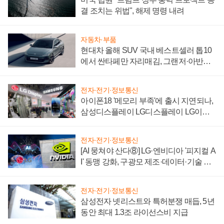
결 조치는 위법", 해제 명령 내려
자동차·부품
현대차 올해 SUV 국내 베스트셀러 톱10
에서 싼타페만 자리매김, 그랜저·아반떼
'세단 쌍끌이'로 내수 방어
전자·전기·정보통신
아이폰18 '메모리 부족'에 출시 지연되나,
삼성디스플레이 LG디스플레이 LG이노
텍 '탈애플' 수익 다각화 속도
전자·전기·정보통신
[AI 뭉쳐야 산다⑧] LG·엔비디아 '피지컬 A
I' 동맹 강화, 구광모 제조·데이터·기술 결
집해 종합 로보틱스 기업으로
전자·전기·정보통신
삼성전자 넷리스트와 특허분쟁 매듭, 5년
동안 최대 1.3조 라이선스비 지급