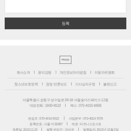
PC버전
회사소개
윤리강령
개인정보처리방침
이용자위원회
청소년보호정책
정정·반론보도
기사심의규정
불편신고
서울특별시 성동구 성수일로 39-34 서울숲더스페이스 12층
대표전화 : 1800-6522
팩스 : 070-4015-8658
편집국 : 070-4010-8512
사업본부 : 070-4010-7078
등록번호 : 서울 아 02897
제호 : 비즈니스포스트
등록일: 2013.11.13
발행·편집인 : 강석운
발행일자: 2013년 12월 2일