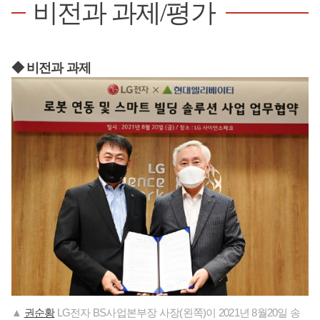
비전과 과제/평가
◆ 비전과 과제
▲
권순황
LG전자 BS사업본부장 사장(왼쪽)이 2021년 8월20일 송